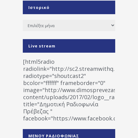
Ιστορικό
Ιστορικό
Live stream
[html5radio
radiolink="http://sc2.streamwithq.com:802
radiotype="shoutcast2"
bcolor="ffffff" frameborder="0"
image="http://www.dimosprevezas.gr/wp-
content/uploads/2017/02/logo__radiofonias
title="Δημοτική Ραδιοφωνία
Πρέβεζας "
facebook="https://www.facebook.co
%CE%A1%CE%B1%CE%B4%CE%B9%CE%BF%
%CE%A0%CF%81%CE%AD%CE%B2%CE%B5%
ΜΕΝΟΥ ΡΑΔΙΟΦΩΝΙΑΣ