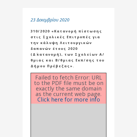
23 Δεκεμβρίου 2020
310/2020 «Κατανομή πίστωσης
στις Σχολικές Επιτροπές για
την κάλυψη Λειτουργικών
δαπανών έτους 2020
(Δ΄κατανομή), των Σχολείων Α/
θμιας και Β/θμιας Εκπ/σης του
Δήμου Πρέβεζας».
Failed to fetch Error: URL
to the PDF file must be on
exactly the same domain
as the current web page.
Click here for more info