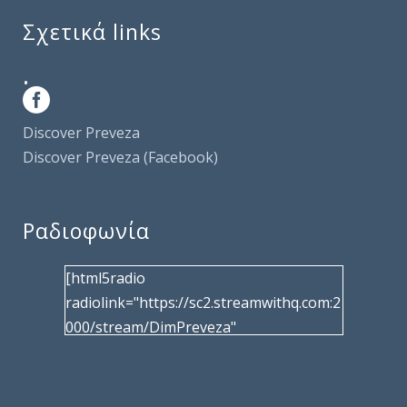
Σχετικά links
.
Discover Preveza
Discover Preveza (Facebook)
Ραδιοφωνία
[html5radio
radiolink="https://sc2.streamwithq.com:2
000/stream/DimPreveza"
radiotype="shoutcast2" bcolor="40566d"
frameborder="0" image="/wp-
content/uploads/2017/02/logo__radiofo