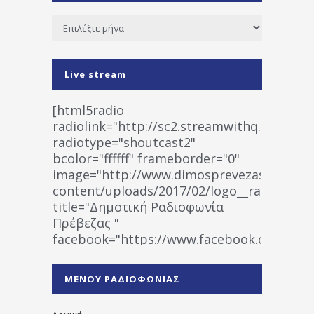
Ιστορικό
Live stream
[html5radio
radiolink="http://sc2.streamwithq.com:802
radiotype="shoutcast2"
bcolor="ffffff" frameborder="0"
image="http://www.dimosprevezas.gr/wp-
content/uploads/2017/02/logo__radiofonias
title="Δημοτική Ραδιοφωνία
Πρέβεζας "
facebook="https://www.facebook.co
%CE%A1%CE%B1%CE%B4%CE%B9%CE%BF%
%CE%A0%CF%81%CE%AD%CE%B2%CE%B5%
ΜΕΝΟΥ ΡΑΔΙΟΦΩΝΙΑΣ
1531194763766854/" artist="" ]