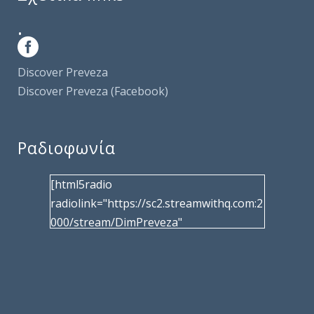
.
Discover Preveza
Discover Preveza (Facebook)
Ραδιοφωνία
[html5radio
radiolink="https://sc2.streamwithq.com:2
000/stream/DimPreveza"
radiotype="shoutcast2" bcolor="40566d"
frameborder="0" image="/wp-
content/uploads/2017/02/logo__radiofo
nias.jpg" title="Δημοτική Ραδιοφωνία