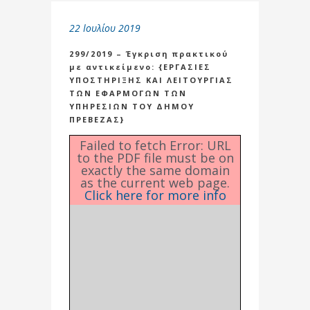
22 Ιουλίου 2019
299/2019 – Έγκριση πρακτικού
με αντικείμενο: {ΕΡΓΑΣΙΕΣ
ΥΠΟΣΤΗΡΙΞΗΣ ΚΑΙ ΛΕΙΤΟΥΡΓΙΑΣ
ΤΩΝ ΕΦΑΡΜΟΓΩΝ ΤΩΝ
ΥΠΗΡΕΣΙΩΝ ΤΟΥ ΔΗΜΟΥ
ΠΡΕΒΕΖΑΣ}
Failed to fetch Error: URL
to the PDF file must be on
exactly the same domain
as the current web page.
Click here for more info