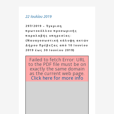
22 Ιουλίου 2019
297/2019 – Έγκριση
πρωτοκόλλου προσωρινής
παραλαβής υπηρεσίας:
{Ναυαγοσωστική κάλυψη ακτών
Δήμου Πρέβεζας από 10 Ιουνίου
2019 έως 30 Ιουνίου 2019}
Failed to fetch Error: URL
to the PDF file must be on
exactly the same domain
as the current web page.
Click here for more info