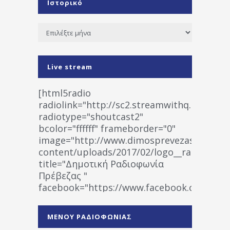
Ιστορικό
Ιστορικό
Live stream
[html5radio
radiolink="http://sc2.streamwithq.com:802
radiotype="shoutcast2"
bcolor="ffffff" frameborder="0"
image="http://www.dimosprevezas.gr/wp-
content/uploads/2017/02/logo__radiofonias
title="Δημοτική Ραδιοφωνία
Πρέβεζας "
facebook="https://www.facebook.co
%CE%A1%CE%B1%CE%B4%CE%B9%CE%BF%
%CE%A0%CF%81%CE%AD%CE%B2%CE%B5%
ΜΕΝΟΥ ΡΑΔΙΟΦΩΝΙΑΣ
1531194763766854/" artist="" ]