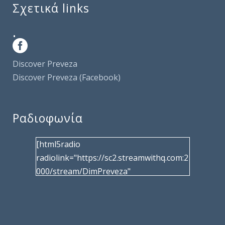
Σχετικά links
.
Discover Preveza
Discover Preveza (Facebook)
Ραδιοφωνία
[html5radio
radiolink="https://sc2.streamwithq.com:2
000/stream/DimPreveza"
radiotype="shoutcast2" bcolor="40566d"
frameborder="0" image="/wp-
content/uploads/2017/02/logo__radiofo