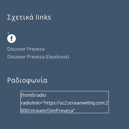
Σχετικά links
.
Discover Preveza
Discover Preveza (Facebook)
Ραδιοφωνία
[html5radio
radiolink="https://sc2.streamwithq.com:2
000/stream/DimPreveza"
radiotype="shoutcast2" bcolor="40566d"
frameborder="0" image="/wp-