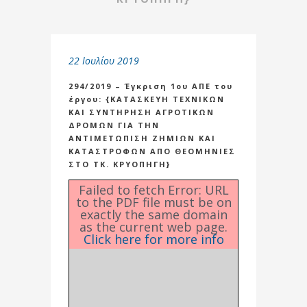
22 Ιουλίου 2019
294/2019 – Έγκριση 1ου ΑΠΕ του
έργου: {ΚΑΤΑΣΚΕΥΗ ΤΕΧΝΙΚΩΝ
ΚΑΙ ΣΥΝΤΗΡΗΣΗ ΑΓΡΟΤΙΚΩΝ
ΔΡΟΜΩΝ ΓΙΑ ΤΗΝ
ΑΝΤΙΜΕΤΩΠΙΣΗ ΖΗΜΙΩΝ ΚΑΙ
ΚΑΤΑΣΤΡΟΦΩΝ ΑΠΟ ΘΕΟΜΗΝΙΕΣ
ΣΤΟ ΤΚ. ΚΡΥΟΠΗΓΗ}
Failed to fetch Error: URL
to the PDF file must be on
exactly the same domain
as the current web page.
Click here for more info