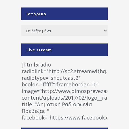
Ιστορικό
Ιστορικό
Live stream
[html5radio
radiolink="http://sc2.streamwithq.com:802
radiotype="shoutcast2"
bcolor="ffffff" frameborder="0"
image="http://www.dimosprevezas.gr/wp-
content/uploads/2017/02/logo__radiofonias
title="Δημοτική Ραδιοφωνία
Πρέβεζας "
facebook="https://www.facebook.co
%CE%A1%CE%B1%CE%B4%CE%B9%CE%BF%