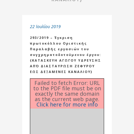
22 Ιουλίου 2019
293/2019 – Έγκριση
πρωτοκόλλου Οριστικής
Παραλαβής εργασιών του
συγχρηματοδοτούμενου έργου:
{ΚΑΤΑΣΚΕΥΗ ΑΓΩΓΟΥ ΥΔΡΕΥΣΗΣ
ΑΠΌ ΔΙΑΣΤΑΥΡΩΣΗ ΖΕΦΥΡΟΥ
ΕΩΣ ΔΕΞΑΜΕΝΕΣ ΚΑΝΑΛΙΟΥ}
Failed to fetch Error: URL
to the PDF file must be on
exactly the same domain
as the current web page.
Click here for more info