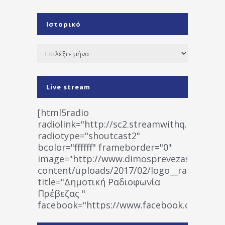
Ιστορικό
Ιστορικό
Live stream
[html5radio
radiolink="http://sc2.streamwithq.com:802
radiotype="shoutcast2"
bcolor="ffffff" frameborder="0"
image="http://www.dimosprevezas.gr/wp-
content/uploads/2017/02/logo__radiofonias
title="Δημοτική Ραδιοφωνία
Πρέβεζας "
facebook="https://www.facebook.co
%CE%A1%CE%B1%CE%B4%CE%B9%CE%BF%