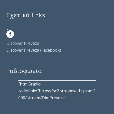
Σχετικά links
.
Discover Preveza
Discover Preveza (Facebook)
Ραδιοφωνία
[html5radio
radiolink="https://sc2.streamwithq.com:2
000/stream/DimPreveza"
radiotype="shoutcast2" bcolor="40566d"
frameborder="0" image="/wp-