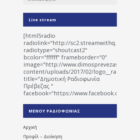
Live stream
[html5radio
radiolink="http://sc2.streamwithq.com:802
radiotype="shoutcast2"
bcolor="ffffff" frameborder="0"
image="http://www.dimosprevezas.gr/wp-
content/uploads/2017/02/logo__radiofonias
title="Δημοτική Ραδιοφωνία
Πρέβεζας "
facebook="https://www.facebook.co
%CE%A1%CE%B1%CE%B4%CE%B9%CE%BF%
%CE%A0%CF%81%CE%AD%CE%B2%CE%B5%
ΜΕΝΟΥ ΡΑΔΙΟΦΩΝΙΑΣ
1531194763766854/" artist="" ]
Αρχική
Προφίλ – Διοίκηση