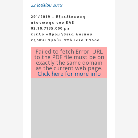
22 Ιουλίου 2019
291/2019 – Εξειδίκευση
πίστωσης του ΚΑΕ
02.10.7135.000 με
τίτλο:«Προμήθεια λοιπού
εξοπλισμού» από Ίδια Έσοδα
Failed to fetch Error: URL
to the PDF file must be on
exactly the same domain
as the current web page.
Click here for more info