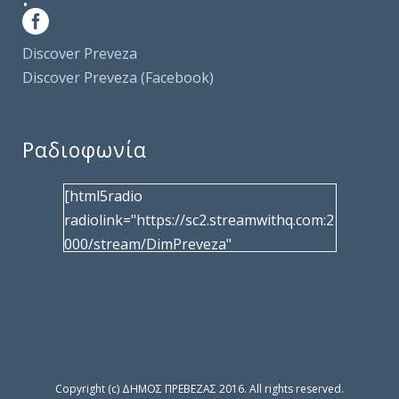
Discover Preveza
Discover Preveza (Facebook)
Ραδιοφωνία
[html5radio
radiolink="https://sc2.streamwithq.com:2
000/stream/DimPreveza"
radiotype="shoutcast2" bcolor="40566d"
frameborder="0" image="/wp-
content/uploads/2017/02/logo__radiofo
nias.jpg" title="Δημοτική Ραδιοφωνία
Πρέβεζας"
facebook="https://www.facebook.com/%
Copyright (c) ΔΗΜΟΣ ΠΡΕΒΕΖΑΣ 2016. All rights reserved.