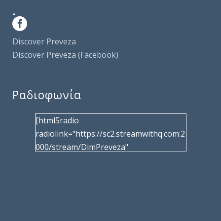
.
Discover Preveza
Discover Preveza (Facebook)
Ραδιοφωνία
[html5radio
radiolink="https://sc2.streamwithq.com:2
000/stream/DimPreveza"
radiotype="shoutcast2" bcolor="40566d"
frameborder="0" image="/wp-
content/uploads/2017/02/logo__radiofo
nias.jpg" title="Δημοτική Ραδιοφωνία
Πρέβεζας"