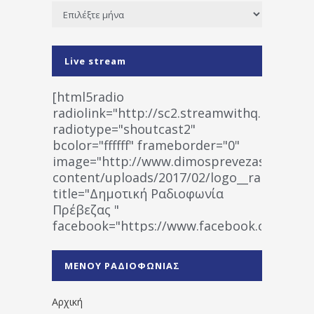
Ιστορικό
Live stream
[html5radio
radiolink="http://sc2.streamwithq.com:802
radiotype="shoutcast2"
bcolor="ffffff" frameborder="0"
image="http://www.dimosprevezas.gr/wp-
content/uploads/2017/02/logo__radiofonias
title="Δημοτική Ραδιοφωνία
Πρέβεζας "
facebook="https://www.facebook.co
%CE%A1%CE%B1%CE%B4%CE%B9%CE%BF%
%CE%A0%CF%81%CE%AD%CE%B2%CE%B5%
ΜΕΝΟΥ ΡΑΔΙΟΦΩΝΙΑΣ
1531194763766854/" artist="" ]
Αρχική