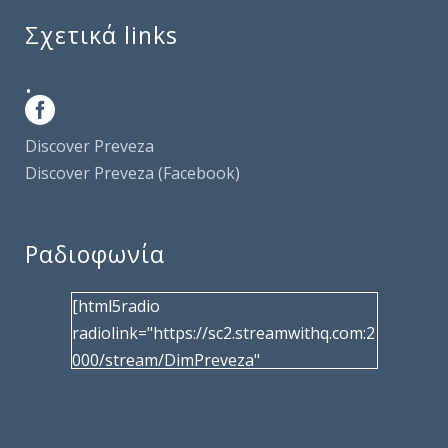
Σχετικά links
.
Discover Preveza
Discover Preveza (Facebook)
Ραδιοφωνία
[html5radio
radiolink="https://sc2.streamwithq.com:2
000/stream/DimPreveza"
radiotype="shoutcast2" bcolor="40566d"
frameborder="0" image="/wp-
content/uploads/2017/02/logo__radiofo