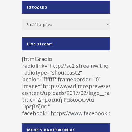
Ιστορικό
Ιστορικό
Live stream
[html5radio
radiolink="http://sc2.streamwithq.com:802
radiotype="shoutcast2"
bcolor="ffffff" frameborder="0"
image="http://www.dimosprevezas.gr/wp-
content/uploads/2017/02/logo__radiofonias
title="Δημοτική Ραδιοφωνία
Πρέβεζας "
facebook="https://www.facebook.co
%CE%A1%CE%B1%CE%B4%CE%B9%CE%BF%
%CE%A0%CF%81%CE%AD%CE%B2%CE%B5%
ΜΕΝΟΥ ΡΑΔΙΟΦΩΝΙΑΣ