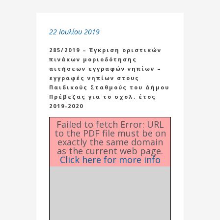
22 Ιουλίου 2019
285/2019 – Έγκριση οριστικών
πινάκων μοριοδότησης
αιτήσεων εγγραφών νηπίων –
εγγραφές νηπίων στους
Παιδικούς Σταθμούς του Δήμου
Πρέβεζας για το σχολ. έτος
2019-2020
Failed to fetch Error: URL
to the PDF file must be on
exactly the same domain
as the current web page.
Click here for more info