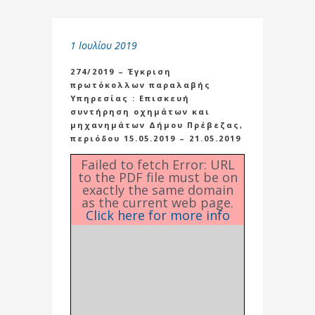
1 Ιουλίου 2019
274/2019 – Έγκριση
πρωτόκολλων παραλαβής
Υπηρεσίας : Επισκευή
συντήρηση οχημάτων και
μηχανημάτων Δήμου Πρέβεζας,
περιόδου 15.05.2019 – 21.05.2019
Failed to fetch Error: URL
to the PDF file must be on
exactly the same domain
as the current web page.
Click here for more info