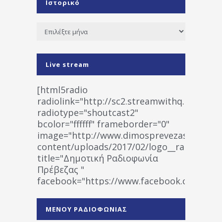
Ιστορικό
Ιστορικό
Live stream
[html5radio
radiolink="http://sc2.streamwithq.com:802
radiotype="shoutcast2"
bcolor="ffffff" frameborder="0"
image="http://www.dimosprevezas.gr/wp-
content/uploads/2017/02/logo__radiofonias
title="Δημοτική Ραδιοφωνία
Πρέβεζας "
facebook="https://www.facebook.co
%CE%A1%CE%B1%CE%B4%CE%B9%CE%BF%
%CE%A0%CF%81%CE%AD%CE%B2%CE%B5%
ΜΕΝΟΥ ΡΑΔΙΟΦΩΝΙΑΣ
1531194763766854/" artist="" ]