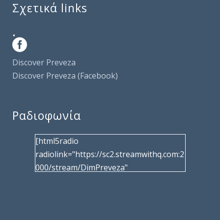
Σχετικά links
.
Discover Preveza
Discover Preveza (Facebook)
Ραδιοφωνία
[html5radio
radiolink="https://sc2.streamwithq.com:2
000/stream/DimPreveza"
radiotype="shoutcast2" bcolor="40566d"
frameborder="0" image="/wp-
content/uploads/2017/02/logo__radiofo