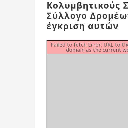
Δημοτική
Κολυμβητικούς Σ
Βιβλιοθήκη
Σύλλογο Δρομέω
Δίκτυο
Εθελοντισμο
έγκριση αυτών
Δήμου Πρέβε
Κέντρο δια β
Μάθησης
Failed to fetch Error: URL to t
domain as the current w