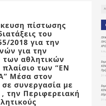
Καθαριότητα και
περιβάλλον
Δημοτική
αστυνομία
δίκευση πίστωσης
Γραφείο εσόδων
διατάξεις του
Παιδικοί σταθμοί
ΠΡΑ
55/2018 για την
ΠΡΟ
Πολιτική
ΧΡΟ
νών για την
προστασία
6 Α
 των αθλητικών
Εκμ
 πλαίσιο των “ΕΝ
ΚΕΝ
Πρέ
Α” Μέσα στον
31 
 σε συνεργασία με
Εκμ
ΚΕΝ
 , την Περιφερειακή
Δήμ
θλητικούς
31 