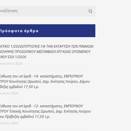
Κοινωνικό
παντοπωλείο
Kοινωνικό
φαρμακείο
Πρόσφατα άρθρα
Πρόγραμμα
“Βοήθεια στο σπίτι”
ΚΤΙΚΟ 1/2026ΕΠΙΤΡΟΠΗΣ ΓΙΑ ΤΗΝ ΚΑΤΑΡΤΙΣΗ ΤΩΝ ΠΙΝΑΚΩΝ
ΣΛΗΨΗΣ ΠΡΟΣΩΠΙΚΟΥ ΜΕΣΥΜΒΑΣΗ ΕΡΓΑΣΙΑΣ ΟΡΙΣΜΕΝΟΥ
Κέντρο Ημερήσιας
ΝΟΥ ΣΟΧ 1/2026
Φροντίδας
υγούστου 2026
Ηλικιωμένων
(Κ.Η.Φ.Η.) Πρέβεζας
ίσθωση του υπ΄ αριθ. -14- καταστήματος, ΕΜΠΟΡΙΚΟΥ
ΤΡΟΥ Κοινότητας Ωρωπού, Δημ. Ενότητας Λούρου, Δήμου
βεζας εμβαδού 17,50 τ.μ.
Ιουλίου 2026
ίσθωση του υπ΄ αριθ. -12- καταστήματος, ΕΜΠΟΡΙΚΟΥ
ΤΡΟΥ Τοπικής Κοινότητας Ωρωπού, Δημ. Ενότητας Λούρου
ου Πρέβεζας εμβαδού 17,50 τ.μ.
Ιουλίου 2026