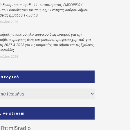
ίσθωση του υπ΄ αριθ. -11- καταστήματος, ΕΜΠΟΡΙΚΟΥ
ΤΡΟΥ Κοινότητας Ωρωπού, Δημ. Ενότητας Λούρου Δήμου
βεζας εμβαδού 17,50 τ.μ.
Ιουλίου 2026
κήρυξη ανοικτού ηλεκτρονικού διαγωνισμού για την
μήθεια γραφικής ύλης και φωτοαντιγραφικού χαρτιού για
έτη 2027 & 2028 για τις υπηρεσίες του Δήμου και τις Σχολικές
 Μονάδες
Ιουλίου 2026
Ιστορικό
τορικό
Live stream
[html5radio