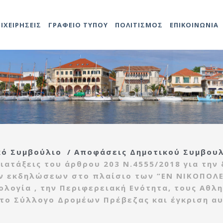
ΠΙΧΕΙΡΗΣΕΙΣ
ΓΡΑΦΕΙΟ ΤΥΠΟΥ
ΠΟΛΙΤΙΣΜΟΣ
ΕΠΙΚΟΙΝΩΝΙΑ
Αντιδήμαρχοι
Προκηρύξεις
Άδειες καταστημάτων
Αναρτήσεις
Video
Ληξιαρχείο
2014-202
Δομές Πο
ο
ης
Προσλήψεων
Γενικός
Προκηρύξεις – Διαγωνισμοί
Δημοτολόγιο
2021-202
Πολιτιστ
τροπή
Γραμματέας
Ανακοινώσεις
Τεχνική υπηρεσία
ας
Υπηρεσιών Δήμου
ής
Εντεταλμένοι
Κέντρο
κό Συμβούλιο
/
Αποφάσεις Δημοτικού Συμβου
Σύμβουλοι
Αναρτήσεις
εξυπηρέτησης
τροπή
Διάφορες
ατάξεις του άρθρου 203 Ν.4555/2018 για την
ίδας
Οργανόγραμμα
πολιτών(ΚΕΠ)
ιας
 εκδηλώσεων στο πλαίσιο των “ΕΝ ΝΙΚΟΠΟΛΕ
Πρέβεζας
ολογία , την Περιφερειακή Ενότητα, τους Αθ
Πολεοδομία
ρευσης
 το Σύλλογο Δρομέων Πρέβεζας και έγκριση α
Λαϊκές αγορές