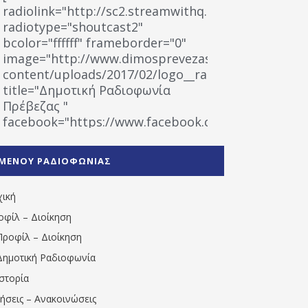
radiolink="http://sc2.streamwithq.com:8028/stream
radiotype="shoutcast2"
bcolor="ffffff" frameborder="0"
image="http://www.dimosprevezas.gr/wp-
content/uploads/2017/02/logo__radiofonias.jpg"
title="Δημοτική Ραδιοφωνία
Πρέβεζας "
facebook="https://www.facebook.com/%CE%9
%CE%A1%CE%B1%CE%B4%CE%B9%CE%BF%CF%86
%CE%A0%CF%81%CE%AD%CE%B2%CE%B5%CE%B6%
ΜΕΝΟΥ ΡΑΔΙΟΦΩΝΙΑΣ
1531194763766854/" artist="" ]
χική
οφίλ – Διοίκηση
Προφίλ – Διοίκηση
Δημοτική Ραδιοφωνία
Ιστορία
δήσεις – Ανακοινώσεις