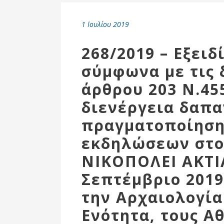
Επιτροπή
Δημοτικές
1 Ιουλίου 2019
Ενότητες
268/2019 – Εξει
σύμφωνα με τις 
άρθρου 203 Ν.45
διενέργεια δαπα
πραγματοποίηση
εκδηλώσεων στο
ΝΙΚΟΠΟΛΕΙ ΑΚΤΙ
Αθλητικές
Σεπτέμβριο 2019
Υποδομές
την Αρχαιολογία
Αθλητικές
Εκδηλώσεις
Ενότητα, τους Α