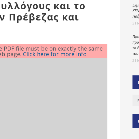
υλλόγους και το
Εκμ
ΚΕΝ
ν Πρέβεζας και
Πρέ
31 
ύ
ζας
Προ
ίου
προ
he PDF file must be on exactly the same
τα 
eb page.
Click here for more info
του
21 
Ισ