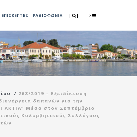
Search
|
|
ΕΠΙΣΚΕΠΤΕΣ
ΡΑΔΙΟΦΩΝΙΑ
|
|
->
0
λιτισμού
Τμήμα Πρόνοιας
7
ικές εκδηλώσεις
Κέντρο
συμβουλευτικής
υποστήριξης
λίου
/
268/2019 – Εξειδίκευση
γυναικών
 διενέργεια δαπανών για την
Κέντρο ανοιχτής
Ι ΑΚΤΙΑ” Μέσα στον Σεπτέμβριο
προστασίας
λητικούς Κολυμβητικούς Συλλόγους
ηλικιωμένων
υτών
(Κ.Α.Π.Η.)
Κέντρο κοινότητας