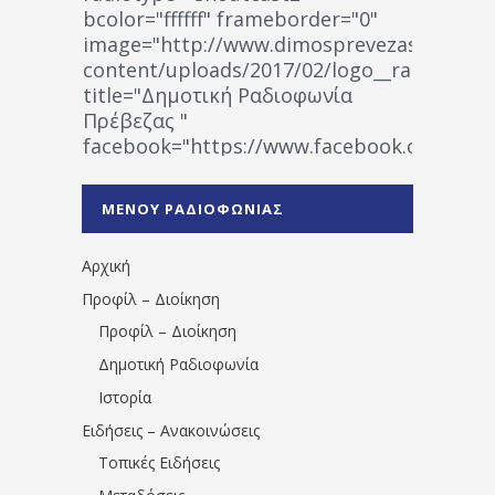
bcolor="ffffff" frameborder="0"
image="http://www.dimosprevezas.gr/wp-
content/uploads/2017/02/logo__radiofonias
title="Δημοτική Ραδιοφωνία
Πρέβεζας "
facebook="https://www.facebook.co
%CE%A1%CE%B1%CE%B4%CE%B9%CE%BF%
%CE%A0%CF%81%CE%AD%CE%B2%CE%B5%
ΜΕΝΟΥ ΡΑΔΙΟΦΩΝΙΑΣ
1531194763766854/" artist="" ]
Αρχική
Προφίλ – Διοίκηση
Προφίλ – Διοίκηση
Δημοτική Ραδιοφωνία
Ιστορία
Ειδήσεις – Ανακοινώσεις
Τοπικές Ειδήσεις