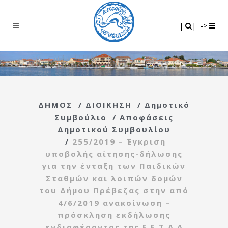
Search
|
|
|
|
->
ΔΗΜΟΣ
/
ΔΙΟΙΚΗΣΗ
/
Δημοτικό
Συμβούλιο
/
Αποφάσεις
Δημοτικού Συμβουλίου
/
255/2019 – Έγκριση
υποβολής αίτησης-δήλωσης
για την ένταξη των Παιδικών
Σταθμών και λοιπών δομών
του Δήμου Πρέβεζας στην από
4/6/2019 ανακοίνωση –
πρόσκληση εκδήλωσης
ενδιαφέροντος της Ε.Ε.Τ.Α.Α