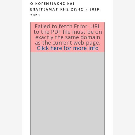
ΟΙΚΟΓΕΝΕΙΑΚΗΣ ΚΑΙ
ΕΠΑΓΓΕΛΜΑΤΙΚΗΣ ΖΩΗΣ » 2019-
2020
Failed to fetch Error: URL
to the PDF file must be on
exactly the same domain
as the current web page.
Click here for more info