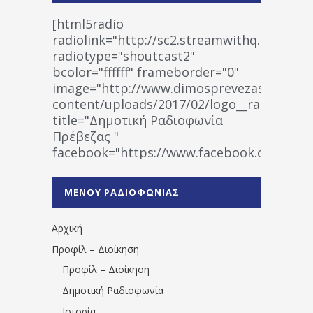
[html5radio
radiolink="http://sc2.streamwithq.com:802
radiotype="shoutcast2"
bcolor="ffffff" frameborder="0"
image="http://www.dimosprevezas.gr/wp-
content/uploads/2017/02/logo__radiofonias
title="Δημοτική Ραδιοφωνία
Πρέβεζας "
facebook="https://www.facebook.co
%CE%A1%CE%B1%CE%B4%CE%B9%CE%BF%
%CE%A0%CF%81%CE%AD%CE%B2%CE%B5%
ΜΕΝΟΥ ΡΑΔΙΟΦΩΝΙΑΣ
1531194763766854/" artist="" ]
Αρχική
Προφίλ – Διοίκηση
Προφίλ – Διοίκηση
Δημοτική Ραδιοφωνία
Ιστορία