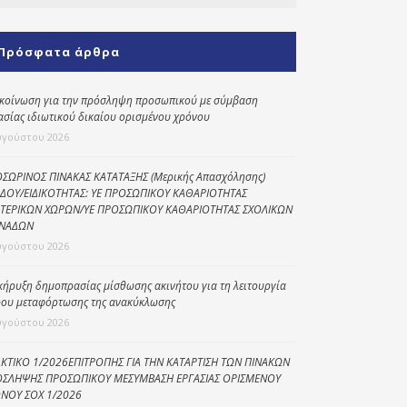
Κοινωνικό
παντοπωλείο
Πρόσφατα άρθρα
Kοινωνικό
φαρμακείο
κοίνωση για την πρόσληψη προσωπικού με σύμβαση
ασίας ιδιωτικού δικαίου ορισμένου χρόνου
Πρόγραμμα
υγούστου 2026
“Βοήθεια στο σπίτι”
Κέντρο Ημερήσιας
ΣΩΡΙΝΟΣ ΠΙΝΑΚΑΣ ΚΑΤΑΤΑΞΗΣ (Μερικής Απασχόλησης)
ΔΟΥ/ΕΙΔΙΚΟΤΗΤΑΣ: ΥΕ ΠΡΟΣΩΠΙΚΟΥ ΚΑΘΑΡΙΟΤΗΤΑΣ
Φροντίδας
ΤΕΡΙΚΩΝ ΧΩΡΩΝ/ΥΕ ΠΡΟΣΩΠΙΚΟΥ ΚΑΘΑΡΙΟΤΗΤΑΣ ΣΧΟΛΙΚΩΝ
Ηλικιωμένων
ΝΑΔΩΝ
(Κ.Η.Φ.Η.) Πρέβεζας
υγούστου 2026
κήρυξη δημοπρασίας μίσθωσης ακινήτου για τη λειτουργία
ου μεταφόρτωσης της ανακύκλωσης
υγούστου 2026
ΚΤΙΚΟ 1/2026ΕΠΙΤΡΟΠΗΣ ΓΙΑ ΤΗΝ ΚΑΤΑΡΤΙΣΗ ΤΩΝ ΠΙΝΑΚΩΝ
ΣΛΗΨΗΣ ΠΡΟΣΩΠΙΚΟΥ ΜΕΣΥΜΒΑΣΗ ΕΡΓΑΣΙΑΣ ΟΡΙΣΜΕΝΟΥ
ΝΟΥ ΣΟΧ 1/2026