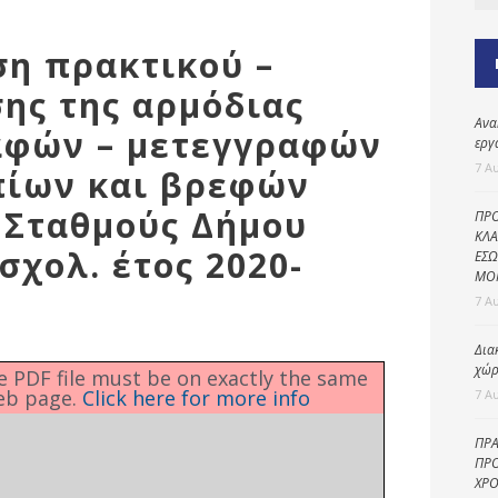
Καθαριότητα και
περιβάλλον
ση πρακτικού –
Δημοτική
αστυνομία
ης της αρμόδιας
Ανα
Γραφείο εσόδων
αφών – μετεγγραφών
εργ
Παιδικοί σταθμοί
7 Α
πίων και βρεφών
Πολιτική
 Σταθμούς Δήμου
ΠΡΟ
προστασία
ΚΛΑ
σχολ. έτος 2020-
ΕΣΩ
ΜΟ
7 Α
Δια
χώρ
he PDF file must be on exactly the same
eb page.
Click here for more info
7 Α
ΠΡΑ
ΠΡΟ
ΧΡΟ