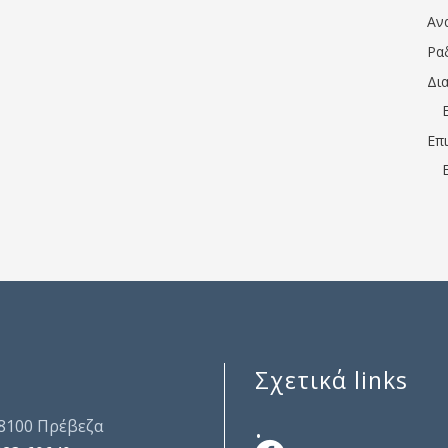
Αν
Ρα
Δι
Επ
Σχετικά links
.
48100 Πρέβεζα