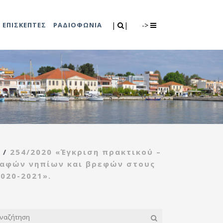
Search
|
|
ΕΠΙΣΚΕΠΤΕΣ
ΡΑΔΙΟΦΩΝΙΑ
|
|
->
0
λιτισμού
Τμήμα Πρόνοιας
7
ικές εκδηλώσεις
Κέντρο
συμβουλευτικής
υποστήριξης
/
254/2020 «Έγκριση πρακτικού –
γυναικών
ραφών νηπίων και βρεφών στους
Κέντρο ανοιχτής
020-2021».
προστασίας
ηλικιωμένων
(Κ.Α.Π.Η.)
Κέντρο κοινότητας