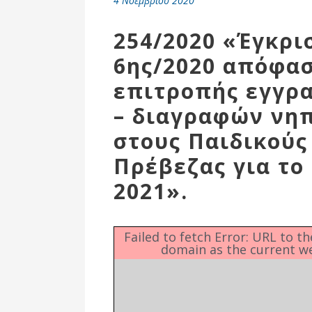
4 Νοεμβρίου 2020
Επιτροπή
Δημοτικές
254/2020 «Έγκρι
Ενότητες
6ης/2020 απόφασ
επιτροπής εγγρ
– διαγραφών νη
στους Παιδικούς
Πρέβεζας για το 
2021».
Αθλητικές
Failed to fetch Error: URL to t
domain as the current w
Υποδομές
Αθλητικές
Εκδηλώσεις