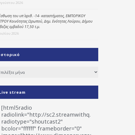
υγούστου 2026
ίσθωση του υπ΄ αριθ. -14- καταστήματος, ΕΜΠΟΡΙΚΟΥ
ΤΡΟΥ Κοινότητας Ωρωπού, Δημ. Ενότητας Λούρου, Δήμου
βεζας εμβαδού 17,50 τ.μ.
Ιουλίου 2026
Ιστορικό
τορικό
Live stream
[html5radio
radiolink="http://sc2.streamwithq.com:8028/stream
radiotype="shoutcast2"
bcolor="ffffff" frameborder="0"