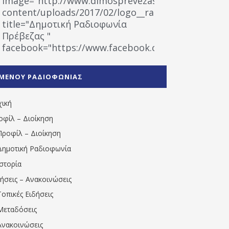
image="http://www.dimosprevezas.gr/wp-
content/uploads/2017/02/logo__radiofonias.jpg"
title="Δημοτική Ραδιοφωνία
Πρέβεζας "
facebook="https://www.facebook.com/%CE%9
%CE%A1%CE%B1%CE%B4%CE%B9%CE%BF%CF%86
%CE%A0%CF%81%CE%AD%CE%B2%CE%B5%CE%B6%
ΜΕΝΟΥ ΡΑΔΙΟΦΩΝΙΑΣ
1531194763766854/" artist="" ]
χική
οφίλ – Διοίκηση
Προφίλ – Διοίκηση
Δημοτική Ραδιοφωνία
Ιστορία
δήσεις – Ανακοινώσεις
Τοπικές Ειδήσεις
Μεταδόσεις
Ανακοινώσεις