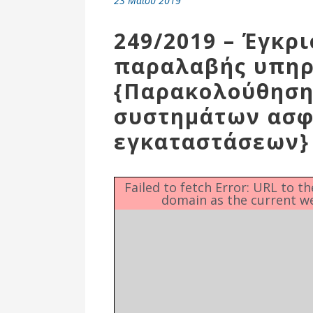
23 Μαΐου 2019
Επιτροπή
Δημοτικές
249/2019 – Έγκρ
Ενότητες
παραλαβής υπηρ
{Παρακολούθηση
συστημάτων ασφ
εγκαταστάσεων}
Failed to fetch Error: URL to t
domain as the current w
Αθλητικές
Υποδομές
Αθλητικές
Εκδηλώσεις