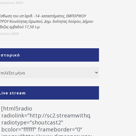
υγούστου 2026
ίσθωση του υπ΄ αριθ. -14- καταστήματος, ΕΜΠΟΡΙΚΟΥ
ΤΡΟΥ Κοινότητας Ωρωπού, Δημ. Ενότητας Λούρου, Δήμου
βεζας εμβαδού 17,50 τ.μ.
Ιουλίου 2026
Ιστορικό
τορικό
Live stream
[html5radio
radiolink="http://sc2.streamwithq.com:8028/stream
radiotype="shoutcast2"
bcolor="ffffff" frameborder="0"