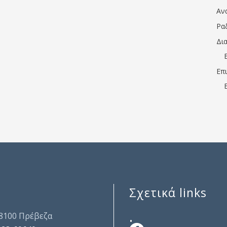
Αν
Ρα
Δι
Επ
Σχετικά links
.
48100 Πρέβεζα