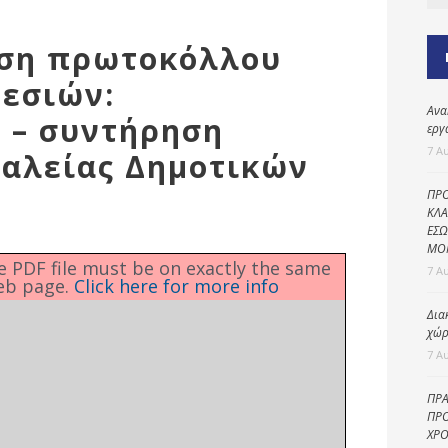
Καθαριότητα και
περιβάλλον
ιση πρωτοκόλλου
Δημοτική
αστυνομία
εσιών:
Ανα
Γραφείο εσόδων
 – συντήρηση
εργ
Παιδικοί σταθμοί
7 Α
αλείας Δημοτικών
Πολιτική
ΠΡΟ
προστασία
ΚΛΑ
ΕΣΩ
ΜΟ
he PDF file must be on exactly the same
7 Α
eb page.
Click here for more info
Δια
χώρ
7 Α
ΠΡΑ
ΠΡΟ
ΧΡΟ