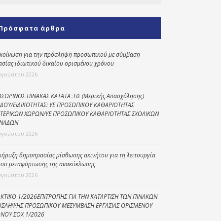
Κοινωνικό
παντοπωλείο
Πρόσφατα άρθρα
Kοινωνικό
φαρμακείο
κοίνωση για την πρόσληψη προσωπικού με σύμβαση
ασίας ιδιωτικού δικαίου ορισμένου χρόνου
Πρόγραμμα
υγούστου 2026
“Βοήθεια στο σπίτι”
Κέντρο Ημερήσιας
ΣΩΡΙΝΟΣ ΠΙΝΑΚΑΣ ΚΑΤΑΤΑΞΗΣ (Μερικής Απασχόλησης)
ΔΟΥ/ΕΙΔΙΚΟΤΗΤΑΣ: ΥΕ ΠΡΟΣΩΠΙΚΟΥ ΚΑΘΑΡΙΟΤΗΤΑΣ
Φροντίδας
ΤΕΡΙΚΩΝ ΧΩΡΩΝ/ΥΕ ΠΡΟΣΩΠΙΚΟΥ ΚΑΘΑΡΙΟΤΗΤΑΣ ΣΧΟΛΙΚΩΝ
Ηλικιωμένων
ΝΑΔΩΝ
(Κ.Η.Φ.Η.) Πρέβεζας
υγούστου 2026
κήρυξη δημοπρασίας μίσθωσης ακινήτου για τη λειτουργία
ου μεταφόρτωσης της ανακύκλωσης
υγούστου 2026
ΚΤΙΚΟ 1/2026ΕΠΙΤΡΟΠΗΣ ΓΙΑ ΤΗΝ ΚΑΤΑΡΤΙΣΗ ΤΩΝ ΠΙΝΑΚΩΝ
ΣΛΗΨΗΣ ΠΡΟΣΩΠΙΚΟΥ ΜΕΣΥΜΒΑΣΗ ΕΡΓΑΣΙΑΣ ΟΡΙΣΜΕΝΟΥ
ΝΟΥ ΣΟΧ 1/2026