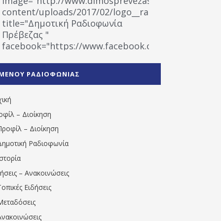
image="http://www.dimosprevezas.gr/wp-
content/uploads/2017/02/logo__radiofonias.jpg"
title="Δημοτική Ραδιοφωνία
Πρέβεζας "
facebook="https://www.facebook.com/%CE%9
%CE%A1%CE%B1%CE%B4%CE%B9%CE%BF%CF%86
%CE%A0%CF%81%CE%AD%CE%B2%CE%B5%CE%B6%
ΜΕΝΟΥ ΡΑΔΙΟΦΩΝΙΑΣ
1531194763766854/" artist="" ]
χική
οφίλ – Διοίκηση
Προφίλ – Διοίκηση
Δημοτική Ραδιοφωνία
Ιστορία
δήσεις – Ανακοινώσεις
Τοπικές Ειδήσεις
Μεταδόσεις
Ανακοινώσεις