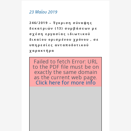
23 Μαΐου 2019
246/2019 – Έγκριση σύναψης
δεκατριών (13) συμβάσεων με
σχέση εργασίας ιδιωτικού
δικαίου ορισμένου χρόνου , σε
υπηρεσίες ανταποδοτικού
χαρακτήρα
Failed to fetch Error: URL
to the PDF file must be on
exactly the same domain
as the current web page.
Click here for more info