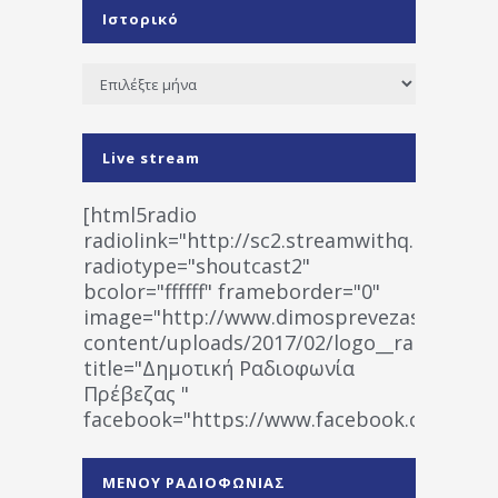
Ιστορικό
Ιστορικό
Live stream
[html5radio
radiolink="http://sc2.streamwithq.com:802
radiotype="shoutcast2"
bcolor="ffffff" frameborder="0"
image="http://www.dimosprevezas.gr/wp-
content/uploads/2017/02/logo__radiofonias
title="Δημοτική Ραδιοφωνία
Πρέβεζας "
facebook="https://www.facebook.co
%CE%A1%CE%B1%CE%B4%CE%B9%CE%BF%
%CE%A0%CF%81%CE%AD%CE%B2%CE%B5%
ΜΕΝΟΥ ΡΑΔΙΟΦΩΝΙΑΣ
1531194763766854/" artist="" ]