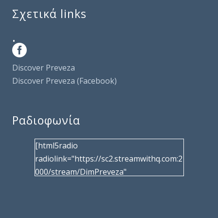
Σχετικά links
.
Discover Preveza
Discover Preveza (Facebook)
Ραδιοφωνία
[html5radio
radiolink="https://sc2.streamwithq.com:2
000/stream/DimPreveza"
radiotype="shoutcast2" bcolor="40566d"
frameborder="0" image="/wp-
content/uploads/2017/02/logo__radiofo