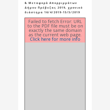
& Μεταφορά Απορριμμάτων
Δήμου Πρέβεζας 2019, χρονικό
διάστημα 16/4/2019-15/5/2019
Failed to fetch Error: URL
to the PDF file must be on
exactly the same domain
as the current web page.
Click here for more info