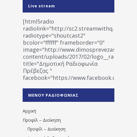
Live stream
[html5radio
radiolink="http://sc2.streamwithq.com:802
radiotype="shoutcast2"
bcolor="ffffff" frameborder="0"
image="http://www.dimosprevezas.gr/wp-
content/uploads/2017/02/logo__radiofonias
title="Δημοτική Ραδιοφωνία
Πρέβεζας "
facebook="https://www.facebook.co
%CE%A1%CE%B1%CE%B4%CE%B9%CE%BF%
%CE%A0%CF%81%CE%AD%CE%B2%CE%B5%
ΜΕΝΟΥ ΡΑΔΙΟΦΩΝΙΑΣ
1531194763766854/" artist="" ]
Αρχική
Προφίλ – Διοίκηση
Προφίλ – Διοίκηση