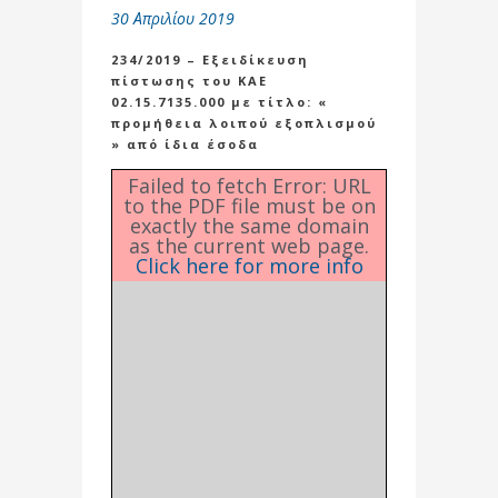
30 Απριλίου 2019
234/2019 – Εξειδίκευση
πίστωσης του ΚΑΕ
02.15.7135.000 με τίτλο: «
προμήθεια λοιπού εξοπλισμού
» από ίδια έσοδα
Failed to fetch Error: URL
to the PDF file must be on
exactly the same domain
as the current web page.
Click here for more info