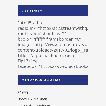
Live stream
[html5radio
radiolink="http://sc2.streamwithq.com:802
radiotype="shoutcast2"
bcolor="ffffff" frameborder="0"
image="http://www.dimosprevezas.gr/wp-
content/uploads/2017/02/logo__radiofonias
title="Δημοτική Ραδιοφωνία
Πρέβεζας "
facebook="https://www.facebook.co
%CE%A1%CE%B1%CE%B4%CE%B9%CE%BF%
%CE%A0%CF%81%CE%AD%CE%B2%CE%B5%
ΜΕΝΟΥ ΡΑΔΙΟΦΩΝΙΑΣ
1531194763766854/" artist="" ]
Αρχική
Προφίλ – Διοίκηση
Προφίλ – Διοίκηση