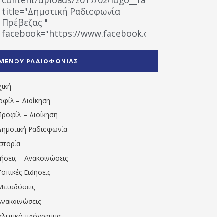
title="Δημοτική Ραδιοφωνία
Πρέβεζας "
facebook="https://www.facebook.com/%CE%9
%CE%A1%CE%B1%CE%B4%CE%B9%CE%BF%CF%86
%CE%A0%CF%81%CE%AD%CE%B2%CE%B5%CE%B6%
ΜΕΝΟΥ ΡΑΔΙΟΦΩΝΙΑΣ
1531194763766854/" artist="" ]
χική
οφίλ – Διοίκηση
Προφίλ – Διοίκηση
Δημοτική Ραδιοφωνία
Ιστορία
δήσεις – Ανακοινώσεις
Τοπικές Ειδήσεις
Μεταδόσεις
Ανακοινώσεις
αλυτικό πρόγραμμα