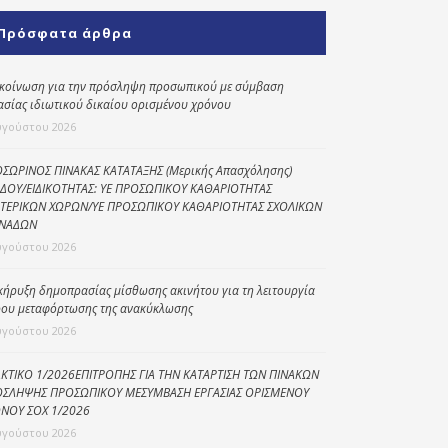
Κοινωνικό
Πρόσφατα άρθρα
παντοπωλείο
Kοινωνικό
κοίνωση για την πρόσληψη προσωπικού με σύμβαση
φαρμακείο
ασίας ιδιωτικού δικαίου ορισμένου χρόνου
υγούστου 2026
Πρόγραμμα
“Βοήθεια στο σπίτι”
ΣΩΡΙΝΟΣ ΠΙΝΑΚΑΣ ΚΑΤΑΤΑΞΗΣ (Μερικής Απασχόλησης)
ΔΟΥ/ΕΙΔΙΚΟΤΗΤΑΣ: ΥΕ ΠΡΟΣΩΠΙΚΟΥ ΚΑΘΑΡΙΟΤΗΤΑΣ
Κέντρο Ημερήσιας
ΤΕΡΙΚΩΝ ΧΩΡΩΝ/ΥΕ ΠΡΟΣΩΠΙΚΟΥ ΚΑΘΑΡΙΟΤΗΤΑΣ ΣΧΟΛΙΚΩΝ
Φροντίδας
ΝΑΔΩΝ
Ηλικιωμένων
υγούστου 2026
(Κ.Η.Φ.Η.) Πρέβεζας
κήρυξη δημοπρασίας μίσθωσης ακινήτου για τη λειτουργία
ου μεταφόρτωσης της ανακύκλωσης
υγούστου 2026
ΚΤΙΚΟ 1/2026ΕΠΙΤΡΟΠΗΣ ΓΙΑ ΤΗΝ ΚΑΤΑΡΤΙΣΗ ΤΩΝ ΠΙΝΑΚΩΝ
ΣΛΗΨΗΣ ΠΡΟΣΩΠΙΚΟΥ ΜΕΣΥΜΒΑΣΗ ΕΡΓΑΣΙΑΣ ΟΡΙΣΜΕΝΟΥ
ΝΟΥ ΣΟΧ 1/2026
υγούστου 2026