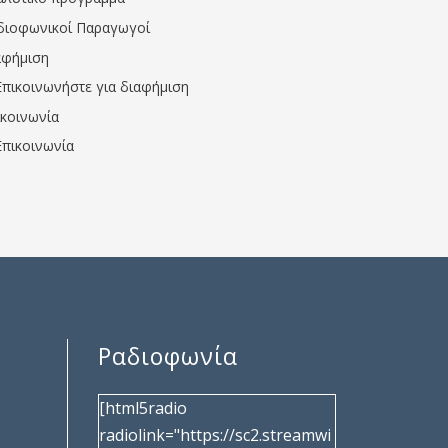
διοφωνικοί Παραγωγοί
αφήμιση
Επικοινωνήστε για διαφήμιση
ικοινωνία
Επικοινωνία
Ραδιοφωνία
[html5radio
radiolink="https://sc2.streamwi