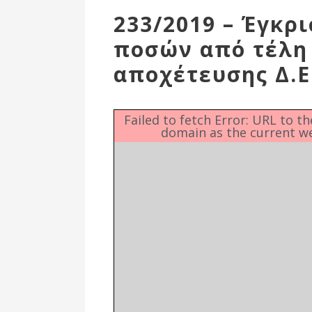
Επιτροπή
233/2019 – Έγκρ
Δημοτικές
ποσών από τέλη
Ενότητες
αποχέτευσης Δ.
Failed to fetch Error: URL to t
domain as the current w
Αθλητικές
Υποδομές
Αθλητικές
Εκδηλώσεις