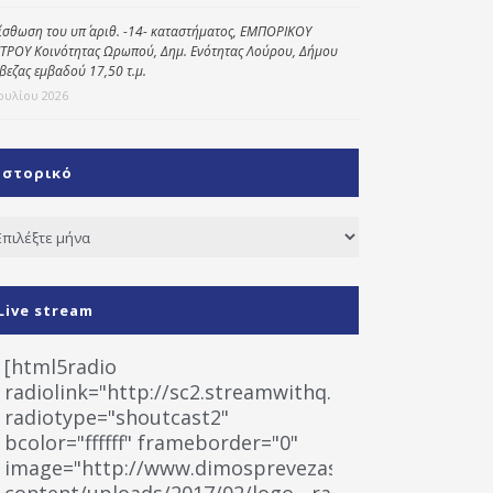
ίσθωση του υπ΄ αριθ. -14- καταστήματος, ΕΜΠΟΡΙΚΟΥ
ΤΡΟΥ Κοινότητας Ωρωπού, Δημ. Ενότητας Λούρου, Δήμου
βεζας εμβαδού 17,50 τ.μ.
Ιουλίου 2026
Ιστορικό
τορικό
Live stream
[html5radio
radiolink="http://sc2.streamwithq.com:8028/stream
radiotype="shoutcast2"
bcolor="ffffff" frameborder="0"
image="http://www.dimosprevezas.gr/wp-
content/uploads/2017/02/logo__radiofonias.jpg"