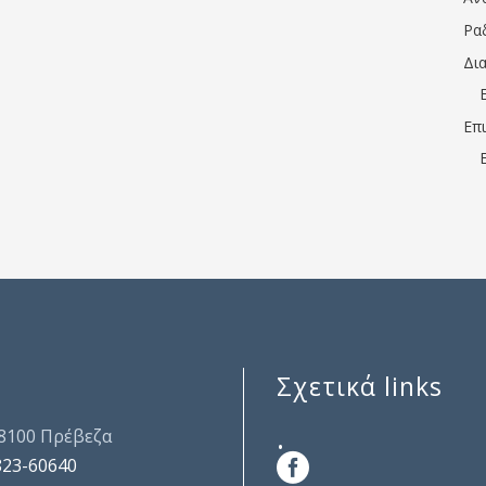
Ρα
Δι
Επ
Σχετικά links
.
48100 Πρέβεζα
823-60640