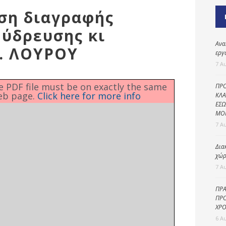
Καθαριότητα και
ιση διαγραφής
περιβάλλον
 ύδρευσης κι
Δημοτική
αστυνομία
Ανα
Ε. ΛΟΥΡΟΥ
εργ
Γραφείο εσόδων
7 Α
Παιδικοί σταθμοί
he PDF file must be on exactly the same
ΠΡΟ
eb page.
Click here for more info
Πολιτική
ΚΛΑ
ΕΣΩ
προστασία
ΜΟ
7 Α
Δια
χώρ
7 Α
ΠΡΑ
ΠΡΟ
ΧΡΟ
6 Α