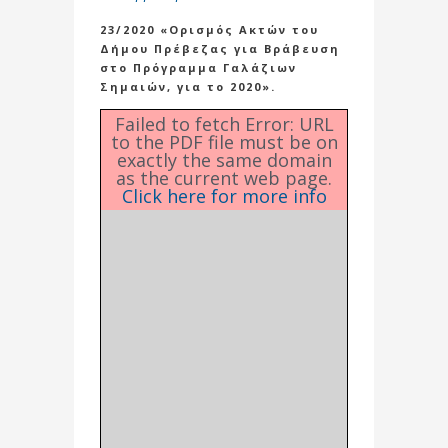
23/2020 «Ορισμός Ακτών του
Δήμου Πρέβεζας για Βράβευση
στο Πρόγραμμα Γαλάζιων
Σημαιών, για το 2020».
Failed to fetch Error: URL
to the PDF file must be on
exactly the same domain
as the current web page.
Click here for more info