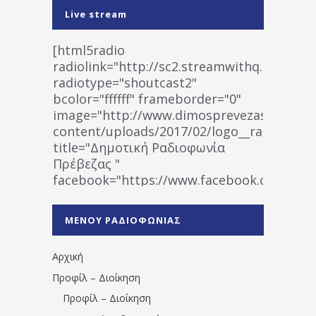
Live stream
[html5radio
radiolink="http://sc2.streamwithq.com:802
radiotype="shoutcast2"
bcolor="ffffff" frameborder="0"
image="http://www.dimosprevezas.gr/wp-
content/uploads/2017/02/logo__radiofonias
title="Δημοτική Ραδιοφωνία
Πρέβεζας "
facebook="https://www.facebook.co
%CE%A1%CE%B1%CE%B4%CE%B9%CE%BF%
%CE%A0%CF%81%CE%AD%CE%B2%CE%B5%
ΜΕΝΟΥ ΡΑΔΙΟΦΩΝΙΑΣ
1531194763766854/" artist="" ]
Αρχική
Προφίλ – Διοίκηση
Προφίλ – Διοίκηση