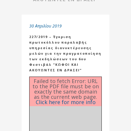
30 Απριλίου 2019
227/2019 – Έγκριση
πρωτοκόλλου παραλαβής
υπηρεσίας διανυκτέρευσης
μελών για την πραγματοποίηση
των εκδηλώσεων του 6ου
Φεστιβάλ “ΚΩΦΟΙ ΚΑΙ
ΑΚΟΥΩΝΤΕΣ ΕΝ ΔΡΑΣΕΙ”
Failed to fetch Error: URL
to the PDF file must be on
exactly the same domain
as the current web page.
Click here for more info