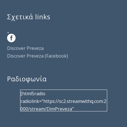
Σχετικά links
.
Discover Preveza
Discover Preveza (Facebook)
Ραδιοφωνία
[html5radio
radiolink="https://sc2.streamwithq.com:2
000/stream/DimPreveza"
radiotype="shoutcast2" bcolor="40566d"
frameborder="0" image="/wp-