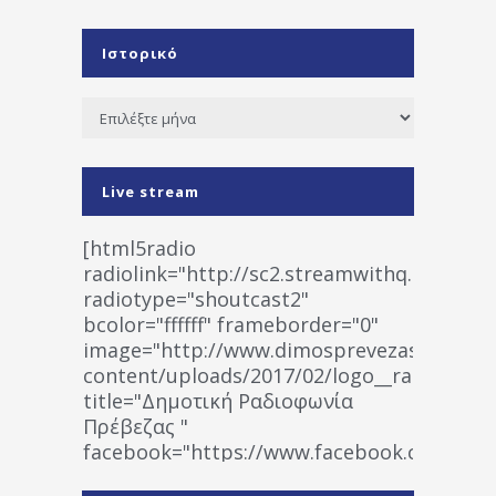
Ιστορικό
Ιστορικό
Live stream
[html5radio
radiolink="http://sc2.streamwithq.com:802
radiotype="shoutcast2"
bcolor="ffffff" frameborder="0"
image="http://www.dimosprevezas.gr/wp-
content/uploads/2017/02/logo__radiofonias
title="Δημοτική Ραδιοφωνία
Πρέβεζας "
facebook="https://www.facebook.co
%CE%A1%CE%B1%CE%B4%CE%B9%CE%BF%