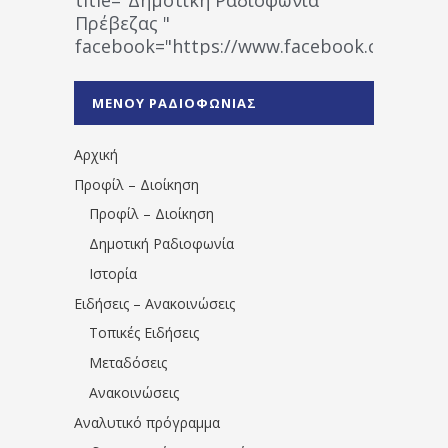
Πρέβεζας "
facebook="https://www.facebook.co
%CE%A1%CE%B1%CE%B4%CE%B9%CE%BF%
%CE%A0%CF%81%CE%AD%CE%B2%CE%B5%
ΜΕΝΟΥ ΡΑΔΙΟΦΩΝΙΑΣ
1531194763766854/" artist="" ]
Αρχική
Προφίλ – Διοίκηση
Προφίλ – Διοίκηση
Δημοτική Ραδιοφωνία
Ιστορία
Ειδήσεις – Ανακοινώσεις
Τοπικές Ειδήσεις
Μεταδόσεις
Ανακοινώσεις
Αναλυτικό πρόγραμμα