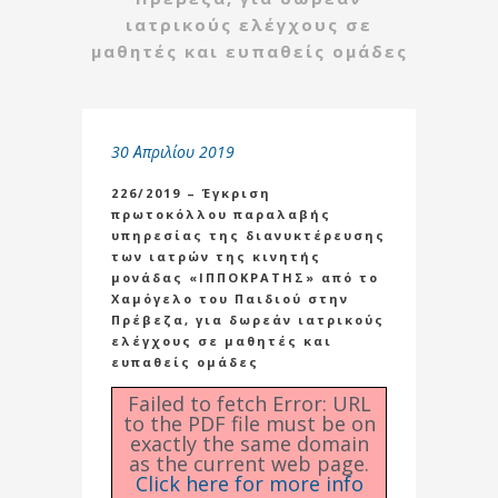
ιατρικούς ελέγχους σε
μαθητές και ευπαθείς ομάδες
30 Απριλίου 2019
226/2019 – Έγκριση
πρωτοκόλλου παραλαβής
υπηρεσίας της διανυκτέρευσης
των ιατρών της κινητής
μονάδας «ΙΠΠΟΚΡΑΤΗΣ» από το
Χαμόγελο του Παιδιού στην
Πρέβεζα, για δωρεάν ιατρικούς
ελέγχους σε μαθητές και
ευπαθείς ομάδες
Failed to fetch Error: URL
to the PDF file must be on
exactly the same domain
as the current web page.
Click here for more info