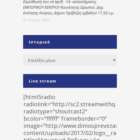
Εκμίσθωση του υπ΄ αριθ. -14- καταστήματος,
ΕΜΠΟΡΙΚΟΥ ΚΕΝΤΡΟΥ Κοινότητας Ωρωπού, Δημ.
Ενότητας Λούρου, Δήμου Πρέβεζας εμβαδού 17,50 τ.μ.
31 Ιουλίου 2026
Ιστορικό
Ιστορικό
Live stream
[html5radio
radiolink="http://sc2.streamwithq.com:802
radiotype="shoutcast2"
bcolor="ffffff" frameborder="0"
image="http://www.dimosprevezas.gr/wp-
content/uploads/2017/02/logo__radiofonias
title="Δημοτική Ραδιοφωνία