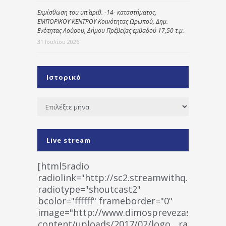
Εκμίσθωση του υπ΄ αριθ. -14- καταστήματος,
ΕΜΠΟΡΙΚΟΥ ΚΕΝΤΡΟΥ Κοινότητας Ωρωπού, Δημ.
Ενότητας Λούρου, Δήμου Πρέβεζας εμβαδού 17,50 τ.μ.
31 Ιουλίου 2026
Ιστορικό
Ιστορικό
Live stream
[html5radio
radiolink="http://sc2.streamwithq.com:802
radiotype="shoutcast2"
bcolor="ffffff" frameborder="0"
image="http://www.dimosprevezas.gr/wp-
content/uploads/2017/02/logo__radiofonias