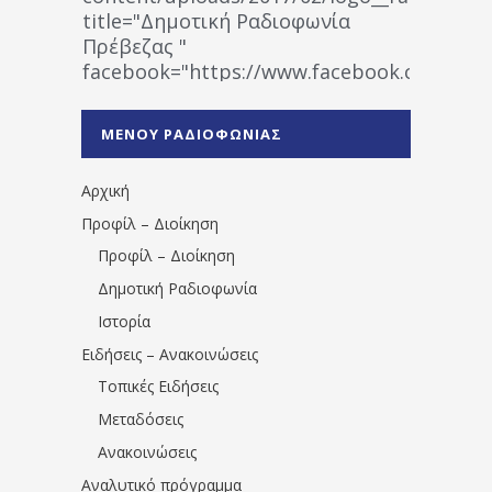
title="Δημοτική Ραδιοφωνία
Πρέβεζας "
facebook="https://www.facebook.co
%CE%A1%CE%B1%CE%B4%CE%B9%CE%BF%
%CE%A0%CF%81%CE%AD%CE%B2%CE%B5%
ΜΕΝΟΥ ΡΑΔΙΟΦΩΝΙΑΣ
1531194763766854/" artist="" ]
Αρχική
Προφίλ – Διοίκηση
Προφίλ – Διοίκηση
Δημοτική Ραδιοφωνία
Ιστορία
Ειδήσεις – Ανακοινώσεις
Τοπικές Ειδήσεις
Μεταδόσεις
Ανακοινώσεις
Αναλυτικό πρόγραμμα