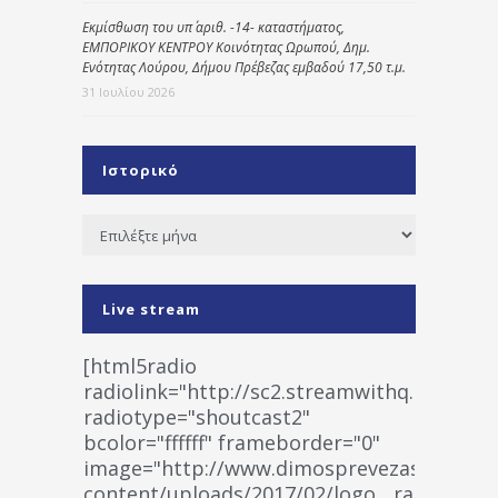
Εκμίσθωση του υπ΄ αριθ. -14- καταστήματος,
ΕΜΠΟΡΙΚΟΥ ΚΕΝΤΡΟΥ Κοινότητας Ωρωπού, Δημ.
Ενότητας Λούρου, Δήμου Πρέβεζας εμβαδού 17,50 τ.μ.
31 Ιουλίου 2026
Ιστορικό
Ιστορικό
Live stream
[html5radio
radiolink="http://sc2.streamwithq.com:802
radiotype="shoutcast2"
bcolor="ffffff" frameborder="0"
image="http://www.dimosprevezas.gr/wp-
content/uploads/2017/02/logo__radiofonias