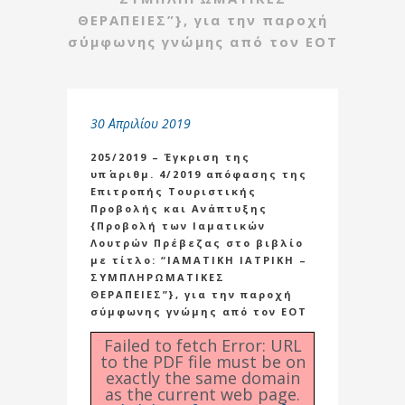
ΘΕΡΑΠΕΙΕΣ”}, για την παροχή
σύμφωνης γνώμης από τον ΕΟΤ
30 Απριλίου 2019
205/2019 – Έγκριση της
υπ΄αριθμ. 4/2019 απόφασης της
Επιτροπής Τουριστικής
Προβολής και Ανάπτυξης
{Προβολή των Ιαματικών
Λουτρών Πρέβεζας στο βιβλίο
με τίτλο: “ΙΑΜΑΤΙΚΗ ΙΑΤΡΙΚΗ –
ΣΥΜΠΛΗΡΩΜΑΤΙΚΕΣ
ΘΕΡΑΠΕΙΕΣ”}, για την παροχή
σύμφωνης γνώμης από τον ΕΟΤ
Failed to fetch Error: URL
to the PDF file must be on
exactly the same domain
as the current web page.