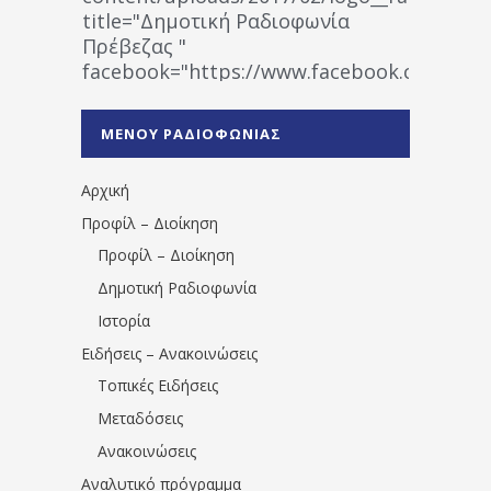
title="Δημοτική Ραδιοφωνία
Πρέβεζας "
facebook="https://www.facebook.co
%CE%A1%CE%B1%CE%B4%CE%B9%CE%BF%
%CE%A0%CF%81%CE%AD%CE%B2%CE%B5%
ΜΕΝΟΥ ΡΑΔΙΟΦΩΝΙΑΣ
1531194763766854/" artist="" ]
Αρχική
Προφίλ – Διοίκηση
Προφίλ – Διοίκηση
Δημοτική Ραδιοφωνία
Ιστορία
Ειδήσεις – Ανακοινώσεις
Τοπικές Ειδήσεις
Μεταδόσεις
Ανακοινώσεις
Αναλυτικό πρόγραμμα