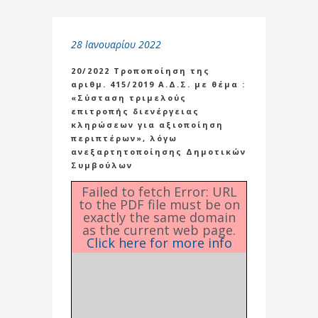
28 Ιανουαρίου 2022
20/2022 Τροποποίηση της
αριθμ. 415/2019 Α.Δ.Σ. με θέμα :
«Σύσταση τριμελούς
επιτροπής διενέργειας
κληρώσεων για αξιοποίηση
περιπτέρων», λόγω
ανεξαρτητοποίησης Δημοτικών
Συμβούλων
Failed to fetch Error: URL
to the PDF file must be on
exactly the same domain
as the current web page.
Click here for more info