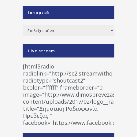
Ιστορικό
Ιστορικό
Live stream
[html5radio
radiolink="http://sc2.streamwithq.com:802
radiotype="shoutcast2"
bcolor="ffffff" frameborder="0"
image="http://www.dimosprevezas.gr/wp-
content/uploads/2017/02/logo__radiofonias
title="Δημοτική Ραδιοφωνία
Πρέβεζας "
facebook="https://www.facebook.co
%CE%A1%CE%B1%CE%B4%CE%B9%CE%BF%
%CE%A0%CF%81%CE%AD%CE%B2%CE%B5%