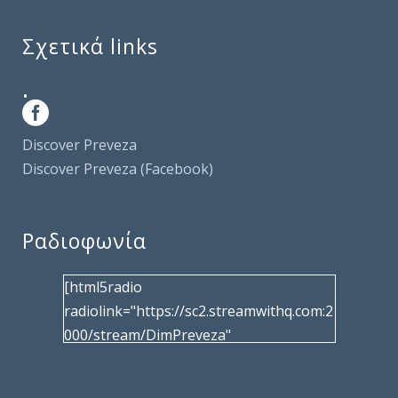
Σχετικά links
.
Discover Preveza
Discover Preveza (Facebook)
Ραδιοφωνία
[html5radio
radiolink="https://sc2.streamwithq.com:2
000/stream/DimPreveza"
radiotype="shoutcast2" bcolor="40566d"
frameborder="0" image="/wp-