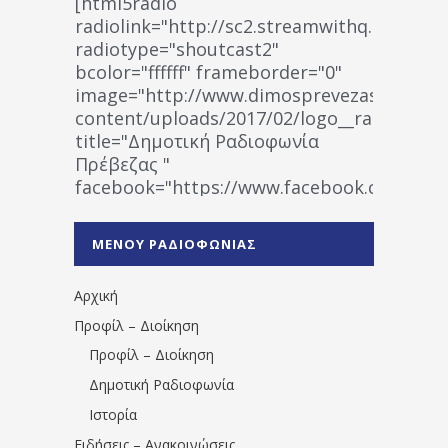
[html5radio
radiolink="http://sc2.streamwithq.com:802
radiotype="shoutcast2"
bcolor="ffffff" frameborder="0"
image="http://www.dimosprevezas.gr/wp-
content/uploads/2017/02/logo__radiofonias
title="Δημοτική Ραδιοφωνία
Πρέβεζας "
facebook="https://www.facebook.co
%CE%A1%CE%B1%CE%B4%CE%B9%CE%BF%
%CE%A0%CF%81%CE%AD%CE%B2%CE%B5%
ΜΕΝΟΥ ΡΑΔΙΟΦΩΝΙΑΣ
1531194763766854/" artist="" ]
Αρχική
Προφίλ – Διοίκηση
Προφίλ – Διοίκηση
Δημοτική Ραδιοφωνία
Ιστορία
Ειδήσεις – Ανακοινώσεις