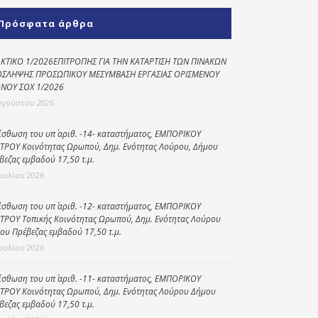
Κοινωνικό
Πρόσφατα άρθρα
παντοπωλείο
Kοινωνικό
ΚΤΙΚΟ 1/2026ΕΠΙΤΡΟΠΗΣ ΓΙΑ ΤΗΝ ΚΑΤΑΡΤΙΣΗ ΤΩΝ ΠΙΝΑΚΩΝ
φαρμακείο
ΣΛΗΨΗΣ ΠΡΟΣΩΠΙΚΟΥ ΜΕΣΥΜΒΑΣΗ ΕΡΓΑΣΙΑΣ ΟΡΙΣΜΕΝΟΥ
ΝΟΥ ΣΟΧ 1/2026
Πρόγραμμα
υγούστου 2026
“Βοήθεια στο σπίτι”
ίσθωση του υπ΄ αριθ. -14- καταστήματος, ΕΜΠΟΡΙΚΟΥ
Κέντρο Ημερήσιας
ΤΡΟΥ Κοινότητας Ωρωπού, Δημ. Ενότητας Λούρου, Δήμου
Φροντίδας
βεζας εμβαδού 17,50 τ.μ.
Ηλικιωμένων
Ιουλίου 2026
(Κ.Η.Φ.Η.) Πρέβεζας
ίσθωση του υπ΄ αριθ. -12- καταστήματος, ΕΜΠΟΡΙΚΟΥ
ΤΡΟΥ Τοπικής Κοινότητας Ωρωπού, Δημ. Ενότητας Λούρου
ου Πρέβεζας εμβαδού 17,50 τ.μ.
Ιουλίου 2026
ίσθωση του υπ΄ αριθ. -11- καταστήματος, ΕΜΠΟΡΙΚΟΥ
ΤΡΟΥ Κοινότητας Ωρωπού, Δημ. Ενότητας Λούρου Δήμου
βεζας εμβαδού 17,50 τ.μ.