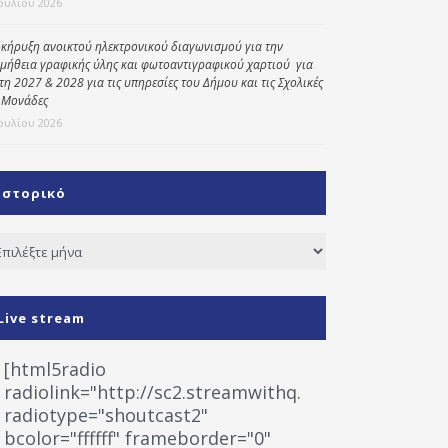
Ιουλίου 2026
κήρυξη ανοικτού ηλεκτρονικού διαγωνισμού για την
μήθεια γραφικής ύλης και φωτοαντιγραφικού χαρτιού για
έτη 2027 & 2028 για τις υπηρεσίες του Δήμου και τις Σχολικές
 Μονάδες
Ιουλίου 2026
Ιστορικό
τορικό
Live stream
[html5radio
radiolink="http://sc2.streamwithq.com:8028/stream
radiotype="shoutcast2"
bcolor="ffffff" frameborder="0"