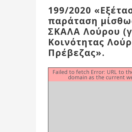
Επιτροπή
199/2020 «Εξέτα
Δημοτικές
παράταση μίσθωσ
Ενότητες
ΣΚΑΛΑ Λούρου (γι
Κοινότητας Λούρ
Πρέβεζας».
Failed to fetch Error: URL to t
domain as the current w
Αθλητικές
Υποδομές
Αθλητικές
Εκδηλώσεις