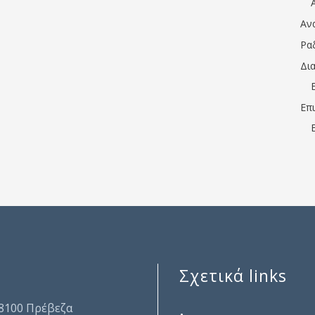
Αν
Ρα
Δι
Επ
Σχετικά links
.
48100 Πρέβεζα