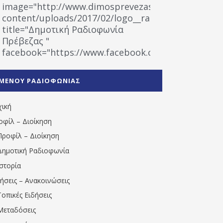
image="http://www.dimosprevezas.gr/wp-
content/uploads/2017/02/logo__radiofonias.jpg"
title="Δημοτική Ραδιοφωνία
Πρέβεζας "
facebook="https://www.facebook.com/%CE%9
%CE%A1%CE%B1%CE%B4%CE%B9%CE%BF%CF%86
%CE%A0%CF%81%CE%AD%CE%B2%CE%B5%CE%B6%
ΜΕΝΟΥ ΡΑΔΙΟΦΩΝΙΑΣ
1531194763766854/" artist="" ]
χική
οφίλ – Διοίκηση
Προφίλ – Διοίκηση
Δημοτική Ραδιοφωνία
Ιστορία
δήσεις – Ανακοινώσεις
Τοπικές Ειδήσεις
Μεταδόσεις