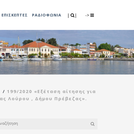
Search
|
|
ΕΠΙΣΚΕΠΤΕΣ
ΡΑΔΙΟΦΩΝΙΑ
|
|
->
0
λιτισμού
Τμήμα Πρόνοιας
7
ικές εκδηλώσεις
Κέντρο
συμβουλευτικής
υποστήριξης
/
199/2020 «Εξέταση αίτησης για
γυναικών
ας Λούρου , Δήμου Πρέβεζας».
Κέντρο ανοιχτής
προστασίας
ηλικιωμένων
(Κ.Α.Π.Η.)
Κέντρο κοινότητας