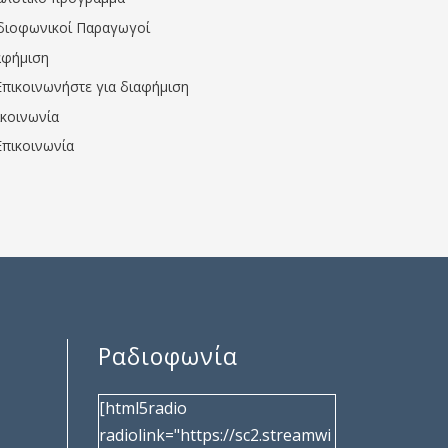
διοφωνικοί Παραγωγοί
αφήμιση
Επικοινωνήστε για διαφήμιση
ικοινωνία
Επικοινωνία
Ραδιοφωνία
[html5radio
radiolink="https://sc2.streamwi