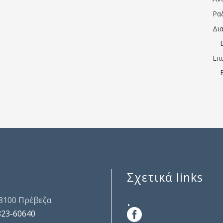
Ρα
Δι
Επ
Σχετικά links
.
48100 Πρέβεζα
823-60640