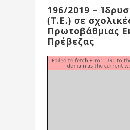
Επιτροπή
196/2019 – Ίδρυ
Δημοτικές
(Τ.Ε.) σε σχολικ
Ενότητες
Πρωτοβάθμιας Ε
Πρέβεζας
Failed to fetch Error: URL to t
domain as the current w
Αθλητικές
Υποδομές
Αθλητικές
Εκδηλώσεις