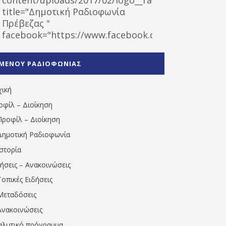
title="Δημοτική Ραδιοφωνία
Πρέβεζας "
facebook="https://www.facebook.com/%CE%9
%CE%A1%CE%B1%CE%B4%CE%B9%CE%BF%CF%86
%CE%A0%CF%81%CE%AD%CE%B2%CE%B5%CE%B6%
ΜΕΝΟΥ ΡΑΔΙΟΦΩΝΙΑΣ
1531194763766854/" artist="" ]
χική
οφίλ – Διοίκηση
Προφίλ – Διοίκηση
Δημοτική Ραδιοφωνία
Ιστορία
δήσεις – Ανακοινώσεις
Τοπικές Ειδήσεις
Μεταδόσεις
Ανακοινώσεις
αλυτικό πρόγραμμα