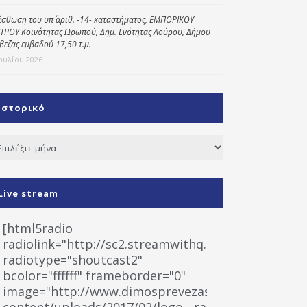
ίσθωση του υπ΄ αριθ. -14- καταστήματος, ΕΜΠΟΡΙΚΟΥ
ΤΡΟΥ Κοινότητας Ωρωπού, Δημ. Ενότητας Λούρου, Δήμου
βεζας εμβαδού 17,50 τ.μ.
Ιουλίου 2026
Ιστορικό
τορικό
Live stream
[html5radio
radiolink="http://sc2.streamwithq.com:8028/stream
radiotype="shoutcast2"
bcolor="ffffff" frameborder="0"
image="http://www.dimosprevezas.gr/wp-
content/uploads/2017/02/logo__radiofonias.jpg"