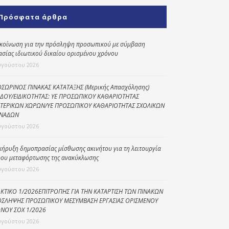
Κοινωνικό
Πρόσφατα άρθρα
παντοπωλείο
Kοινωνικό
κοίνωση για την πρόσληψη προσωπικού με σύμβαση
φαρμακείο
ασίας ιδιωτικού δικαίου ορισμένου χρόνου
υγούστου 2026
Πρόγραμμα
“Βοήθεια στο σπίτι”
ΣΩΡΙΝΟΣ ΠΙΝΑΚΑΣ ΚΑΤΑΤΑΞΗΣ (Μερικής Απασχόλησης)
ΔΟΥ/ΕΙΔΙΚΟΤΗΤΑΣ: ΥΕ ΠΡΟΣΩΠΙΚΟΥ ΚΑΘΑΡΙΟΤΗΤΑΣ
Κέντρο Ημερήσιας
ΤΕΡΙΚΩΝ ΧΩΡΩΝ/ΥΕ ΠΡΟΣΩΠΙΚΟΥ ΚΑΘΑΡΙΟΤΗΤΑΣ ΣΧΟΛΙΚΩΝ
Φροντίδας
ΝΑΔΩΝ
Ηλικιωμένων
υγούστου 2026
(Κ.Η.Φ.Η.) Πρέβεζας
κήρυξη δημοπρασίας μίσθωσης ακινήτου για τη λειτουργία
ου μεταφόρτωσης της ανακύκλωσης
υγούστου 2026
ΚΤΙΚΟ 1/2026ΕΠΙΤΡΟΠΗΣ ΓΙΑ ΤΗΝ ΚΑΤΑΡΤΙΣΗ ΤΩΝ ΠΙΝΑΚΩΝ
ΣΛΗΨΗΣ ΠΡΟΣΩΠΙΚΟΥ ΜΕΣΥΜΒΑΣΗ ΕΡΓΑΣΙΑΣ ΟΡΙΣΜΕΝΟΥ
ΝΟΥ ΣΟΧ 1/2026
υγούστου 2026