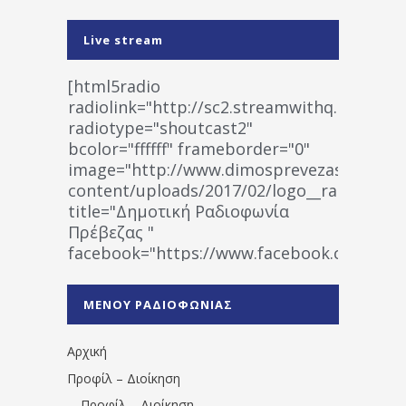
Live stream
[html5radio
radiolink="http://sc2.streamwithq.com:802
radiotype="shoutcast2"
bcolor="ffffff" frameborder="0"
image="http://www.dimosprevezas.gr/wp-
content/uploads/2017/02/logo__radiofonias
title="Δημοτική Ραδιοφωνία
Πρέβεζας "
facebook="https://www.facebook.co
%CE%A1%CE%B1%CE%B4%CE%B9%CE%BF%
%CE%A0%CF%81%CE%AD%CE%B2%CE%B5%
ΜΕΝΟΥ ΡΑΔΙΟΦΩΝΙΑΣ
1531194763766854/" artist="" ]
Αρχική
Προφίλ – Διοίκηση
Προφίλ – Διοίκηση