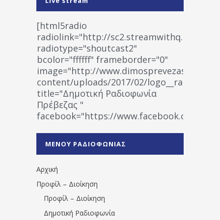
Live stream
[html5radio
radiolink="http://sc2.streamwithq.com:802
radiotype="shoutcast2"
bcolor="ffffff" frameborder="0"
image="http://www.dimosprevezas.gr/wp-
content/uploads/2017/02/logo__radiofonias
title="Δημοτική Ραδιοφωνία
Πρέβεζας "
facebook="https://www.facebook.co
%CE%A1%CE%B1%CE%B4%CE%B9%CE%BF%
%CE%A0%CF%81%CE%AD%CE%B2%CE%B5%
ΜΕΝΟΥ ΡΑΔΙΟΦΩΝΙΑΣ
1531194763766854/" artist="" ]
Αρχική
Προφίλ – Διοίκηση
Προφίλ – Διοίκηση
Δημοτική Ραδιοφωνία