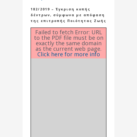
182/2019 – Έγκριση κοπής
δέντρων, σύμφωνα με απόφαση
της επιτροπής Ποιότητας Ζωής
Failed to fetch Error: URL
to the PDF file must be on
exactly the same domain
as the current web page.
Click here for more info