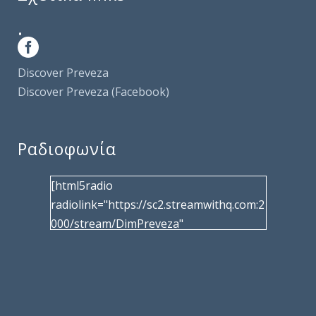
.
Discover Preveza
Discover Preveza (Facebook)
Ραδιοφωνία
[html5radio
radiolink="https://sc2.streamwithq.com:2
000/stream/DimPreveza"
radiotype="shoutcast2" bcolor="40566d"
frameborder="0" image="/wp-
content/uploads/2017/02/logo__radiofo
nias.jpg" title="Δημοτική Ραδιοφωνία