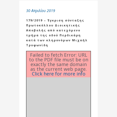
30 Απριλίου 2019
179/2019 – Έγκριση σύνταξης
Πρωτοκόλλου Διοικητικής
Αποβολής από κατεχόμενο
τμήμα της οδού Περδικάρη
κατά των κληρονόμων Μιχαήλ
Τρυφωνίδη
Failed to fetch Error: URL
to the PDF file must be on
exactly the same domain
as the current web page.
Click here for more info