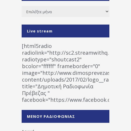
Ιστορικό
Live stream
[html5radio
radiolink="http://sc2.streamwithq.com:802
radiotype="shoutcast2"
bcolor="ffffff" frameborder="0"
image="http://www.dimosprevezas.gr/wp-
content/uploads/2017/02/logo__radiofonias
title="Δημοτική Ραδιοφωνία
Πρέβεζας "
facebook="https://www.facebook.co
%CE%A1%CE%B1%CE%B4%CE%B9%CE%BF%
%CE%A0%CF%81%CE%AD%CE%B2%CE%B5%
ΜΕΝΟΥ ΡΑΔΙΟΦΩΝΙΑΣ
1531194763766854/" artist="" ]