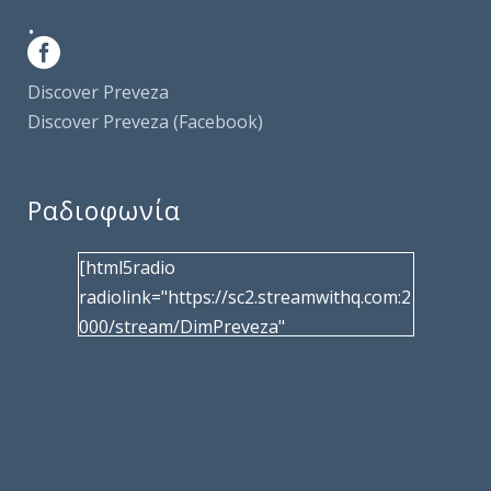
.
Discover Preveza
Discover Preveza (Facebook)
Ραδιοφωνία
[html5radio
radiolink="https://sc2.streamwithq.com:2
000/stream/DimPreveza"
radiotype="shoutcast2" bcolor="40566d"
frameborder="0" image="/wp-
content/uploads/2017/02/logo__radiofo
nias.jpg" title="Δημοτική Ραδιοφωνία
Πρέβεζας"