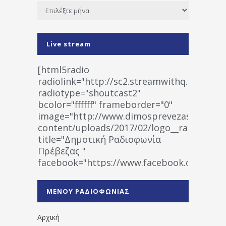
Ιστορικό
Live stream
[html5radio
radiolink="http://sc2.streamwithq.com:802
radiotype="shoutcast2"
bcolor="ffffff" frameborder="0"
image="http://www.dimosprevezas.gr/wp-
content/uploads/2017/02/logo__radiofonias
title="Δημοτική Ραδιοφωνία
Πρέβεζας "
facebook="https://www.facebook.co
%CE%A1%CE%B1%CE%B4%CE%B9%CE%BF%
%CE%A0%CF%81%CE%AD%CE%B2%CE%B5%
ΜΕΝΟΥ ΡΑΔΙΟΦΩΝΙΑΣ
1531194763766854/" artist="" ]
Αρχική