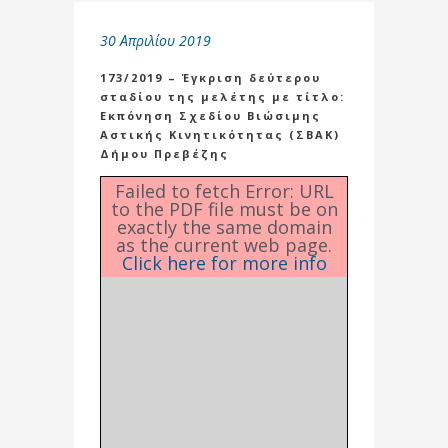
30 Απριλίου 2019
173/2019 – Έγκριση δεύτερου
σταδίου της μελέτης με τίτλο:
Εκπόνηση Σχεδίου Βιώσιμης
Αστικής Κινητικότητας (ΣΒΑΚ)
Δήμου Πρεβέζης
Failed to fetch Error: URL
to the PDF file must be on
exactly the same domain
as the current web page.
Click here for more info