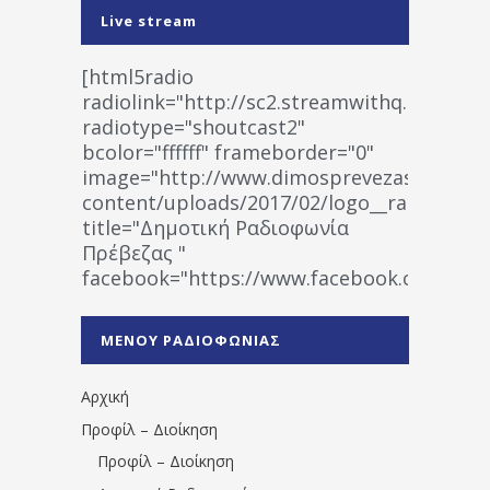
Live stream
[html5radio
radiolink="http://sc2.streamwithq.com:802
radiotype="shoutcast2"
bcolor="ffffff" frameborder="0"
image="http://www.dimosprevezas.gr/wp-
content/uploads/2017/02/logo__radiofonias
title="Δημοτική Ραδιοφωνία
Πρέβεζας "
facebook="https://www.facebook.co
%CE%A1%CE%B1%CE%B4%CE%B9%CE%BF%
%CE%A0%CF%81%CE%AD%CE%B2%CE%B5%
ΜΕΝΟΥ ΡΑΔΙΟΦΩΝΙΑΣ
1531194763766854/" artist="" ]
Αρχική
Προφίλ – Διοίκηση
Προφίλ – Διοίκηση