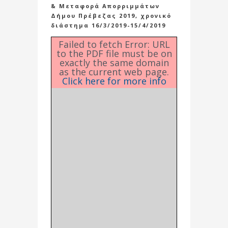
& Μεταφορά Απορριμμάτων
Δήμου Πρέβεζας 2019, χρονικό
διάστημα 16/3/2019-15/4/2019
Failed to fetch Error: URL
to the PDF file must be on
exactly the same domain
as the current web page.
Click here for more info