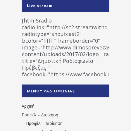
Live stream
[html5radio
radiolink="http://sc2.streamwithq.com:802
radiotype="shoutcast2"
bcolor="ffffff" frameborder="0"
image="http://www.dimosprevezas.gr/wp-
content/uploads/2017/02/logo__radiofonias
title="Δημοτική Ραδιοφωνία
Πρέβεζας "
facebook="https://www.facebook.co
%CE%A1%CE%B1%CE%B4%CE%B9%CE%BF%
%CE%A0%CF%81%CE%AD%CE%B2%CE%B5%
ΜΕΝΟΥ ΡΑΔΙΟΦΩΝΙΑΣ
1531194763766854/" artist="" ]
Αρχική
Προφίλ – Διοίκηση
Προφίλ – Διοίκηση