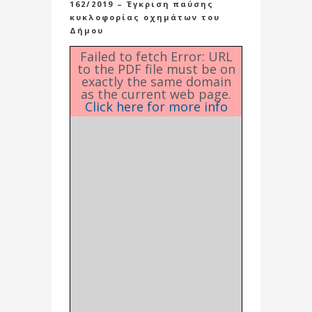
162/2019 – Έγκριση παύσης
κυκλοφορίας οχημάτων του
Δήμου
Failed to fetch Error: URL
to the PDF file must be on
exactly the same domain
as the current web page.
Click here for more info