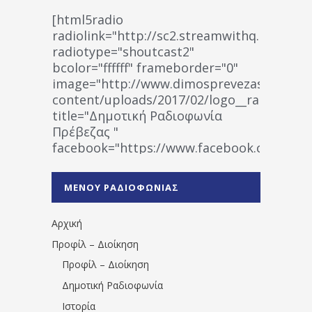
[html5radio
radiolink="http://sc2.streamwithq.com:802
radiotype="shoutcast2"
bcolor="ffffff" frameborder="0"
image="http://www.dimosprevezas.gr/wp-
content/uploads/2017/02/logo__radiofonias
title="Δημοτική Ραδιοφωνία
Πρέβεζας "
facebook="https://www.facebook.co
%CE%A1%CE%B1%CE%B4%CE%B9%CE%BF%
%CE%A0%CF%81%CE%AD%CE%B2%CE%B5%
ΜΕΝΟΥ ΡΑΔΙΟΦΩΝΙΑΣ
1531194763766854/" artist="" ]
Αρχική
Προφίλ – Διοίκηση
Προφίλ – Διοίκηση
Δημοτική Ραδιοφωνία
Ιστορία