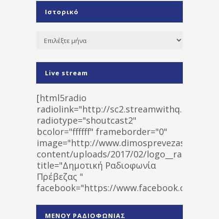
Ιστορικό
Ιστορικό
Live stream
[html5radio
radiolink="http://sc2.streamwithq.com:802
radiotype="shoutcast2"
bcolor="ffffff" frameborder="0"
image="http://www.dimosprevezas.gr/wp-
content/uploads/2017/02/logo__radiofonias
title="Δημοτική Ραδιοφωνία
Πρέβεζας "
facebook="https://www.facebook.co
%CE%A1%CE%B1%CE%B4%CE%B9%CE%BF%
%CE%A0%CF%81%CE%AD%CE%B2%CE%B5%
ΜΕΝΟΥ ΡΑΔΙΟΦΩΝΙΑΣ