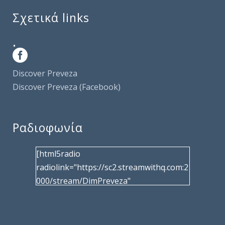
Σχετικά links
.
Discover Preveza
Discover Preveza (Facebook)
Ραδιοφωνία
[html5radio
radiolink="https://sc2.streamwithq.com:2
000/stream/DimPreveza"
radiotype="shoutcast2" bcolor="40566d"
frameborder="0" image="/wp-
content/uploads/2017/02/logo__radiofo