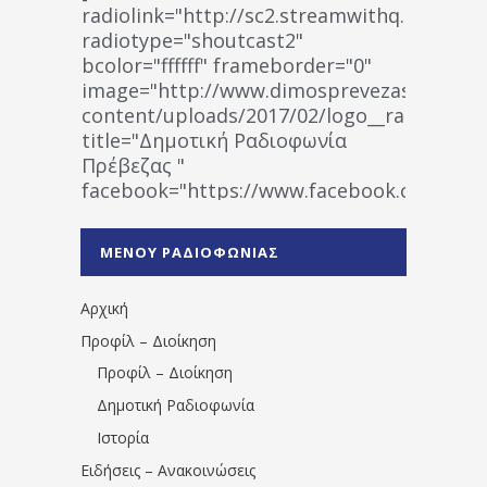
radiolink="http://sc2.streamwithq.com:802
radiotype="shoutcast2"
bcolor="ffffff" frameborder="0"
image="http://www.dimosprevezas.gr/wp-
content/uploads/2017/02/logo__radiofonias
title="Δημοτική Ραδιοφωνία
Πρέβεζας "
facebook="https://www.facebook.co
%CE%A1%CE%B1%CE%B4%CE%B9%CE%BF%
%CE%A0%CF%81%CE%AD%CE%B2%CE%B5%
ΜΕΝΟΥ ΡΑΔΙΟΦΩΝΙΑΣ
1531194763766854/" artist="" ]
Αρχική
Προφίλ – Διοίκηση
Προφίλ – Διοίκηση
Δημοτική Ραδιοφωνία
Ιστορία
Ειδήσεις – Ανακοινώσεις