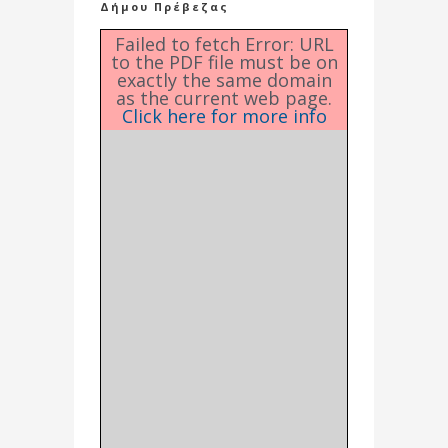
Δήμου Πρέβεζας
Failed to fetch Error: URL
to the PDF file must be on
exactly the same domain
as the current web page.
Click here for more info