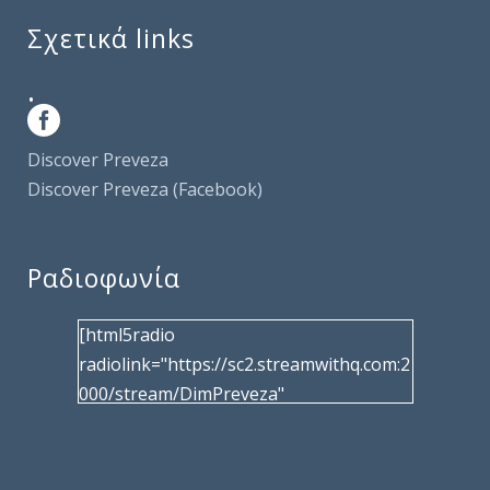
Σχετικά links
.
Discover Preveza
Discover Preveza (Facebook)
Ραδιοφωνία
[html5radio
radiolink="https://sc2.streamwithq.com:2
000/stream/DimPreveza"
radiotype="shoutcast2" bcolor="40566d"
frameborder="0" image="/wp-
content/uploads/2017/02/logo__radiofo