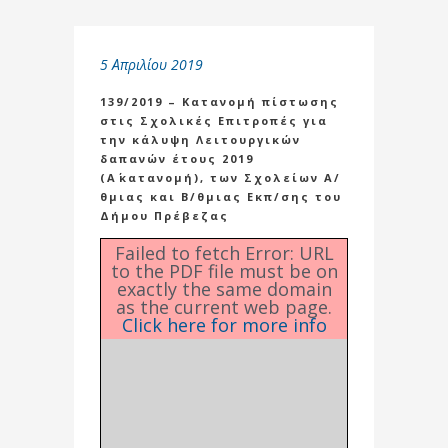
5 Απριλίου 2019
139/2019 – Κατανομή πίστωσης
στις Σχολικές Επιτροπές για
την κάλυψη Λειτουργικών
δαπανών έτους 2019
(Α΄κατανομή), των Σχολείων Α/
θμιας και Β/θμιας Εκπ/σης του
Δήμου Πρέβεζας
Failed to fetch Error: URL
to the PDF file must be on
exactly the same domain
as the current web page.
Click here for more info