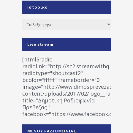
Ιστορικό
Ιστορικό
Live stream
[html5radio
radiolink="http://sc2.streamwithq.com:802
radiotype="shoutcast2"
bcolor="ffffff" frameborder="0"
image="http://www.dimosprevezas.gr/wp-
content/uploads/2017/02/logo__radiofonias
title="Δημοτική Ραδιοφωνία
Πρέβεζας "
facebook="https://www.facebook.co
%CE%A1%CE%B1%CE%B4%CE%B9%CE%BF%
%CE%A0%CF%81%CE%AD%CE%B2%CE%B5%
ΜΕΝΟΥ ΡΑΔΙΟΦΩΝΙΑΣ