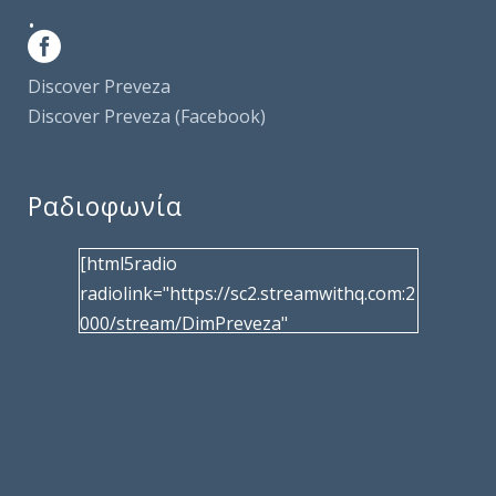
.
Discover Preveza
Discover Preveza (Facebook)
Ραδιοφωνία
[html5radio
radiolink="https://sc2.streamwithq.com:2
000/stream/DimPreveza"
radiotype="shoutcast2" bcolor="40566d"
frameborder="0" image="/wp-
content/uploads/2017/02/logo__radiofo
nias.jpg" title="Δημοτική Ραδιοφωνία
Πρέβεζας"