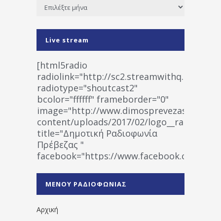
Ιστορικό
Live stream
[html5radio
radiolink="http://sc2.streamwithq.com:802
radiotype="shoutcast2"
bcolor="ffffff" frameborder="0"
image="http://www.dimosprevezas.gr/wp-
content/uploads/2017/02/logo__radiofonias
title="Δημοτική Ραδιοφωνία
Πρέβεζας "
facebook="https://www.facebook.co
%CE%A1%CE%B1%CE%B4%CE%B9%CE%BF%
%CE%A0%CF%81%CE%AD%CE%B2%CE%B5%
ΜΕΝΟΥ ΡΑΔΙΟΦΩΝΙΑΣ
1531194763766854/" artist="" ]
Αρχική