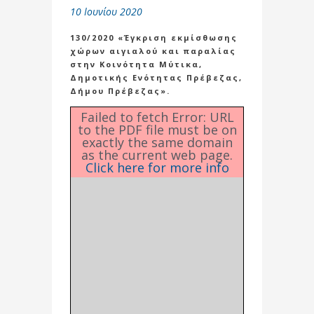
10 Ιουνίου 2020
130/2020 «Έγκριση εκμίσθωσης
χώρων αιγιαλού και παραλίας
στην Κοινότητα Μύτικα,
Δημοτικής Ενότητας Πρέβεζας,
Δήμου Πρέβεζας».
Failed to fetch Error: URL
to the PDF file must be on
exactly the same domain
as the current web page.
Click here for more info