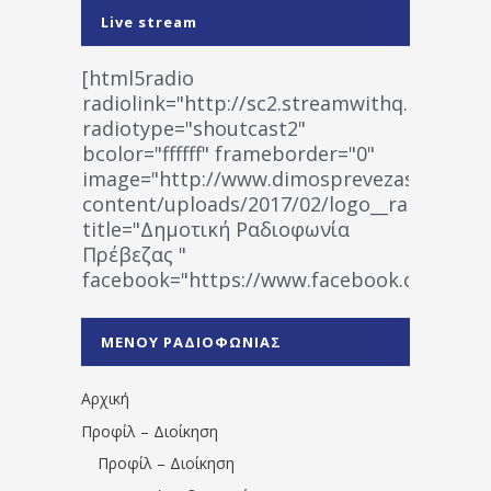
Live stream
[html5radio
radiolink="http://sc2.streamwithq.com:802
radiotype="shoutcast2"
bcolor="ffffff" frameborder="0"
image="http://www.dimosprevezas.gr/wp-
content/uploads/2017/02/logo__radiofonias
title="Δημοτική Ραδιοφωνία
Πρέβεζας "
facebook="https://www.facebook.co
%CE%A1%CE%B1%CE%B4%CE%B9%CE%BF%
%CE%A0%CF%81%CE%AD%CE%B2%CE%B5%
ΜΕΝΟΥ ΡΑΔΙΟΦΩΝΙΑΣ
1531194763766854/" artist="" ]
Αρχική
Προφίλ – Διοίκηση
Προφίλ – Διοίκηση