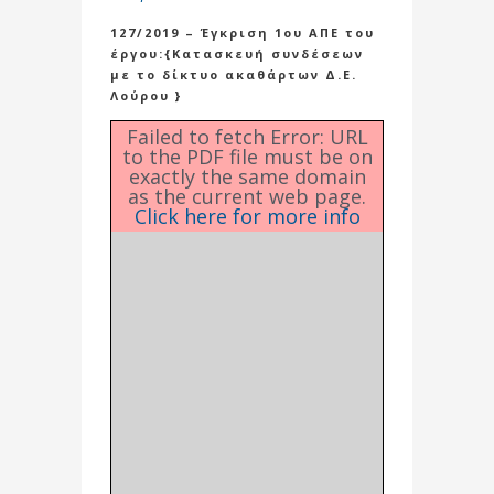
127/2019 – Έγκριση 1ου ΑΠΕ του
έργου:{Κατασκευή συνδέσεων
με το δίκτυο ακαθάρτων Δ.Ε.
Λούρου }
Failed to fetch Error: URL
to the PDF file must be on
exactly the same domain
as the current web page.
Click here for more info