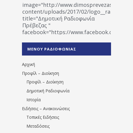
image="http://www.dimosprevezas.gr/wp-
content/uploads/2017/02/logo__radiofonias
title="Δημοτική Ραδιοφωνία
Πρέβεζας "
facebook="https://www.facebook.co
%CE%A1%CE%B1%CE%B4%CE%B9%CE%BF%
%CE%A0%CF%81%CE%AD%CE%B2%CE%B5%
ΜΕΝΟΥ ΡΑΔΙΟΦΩΝΙΑΣ
1531194763766854/" artist="" ]
Αρχική
Προφίλ – Διοίκηση
Προφίλ – Διοίκηση
Δημοτική Ραδιοφωνία
Ιστορία
Ειδήσεις – Ανακοινώσεις
Τοπικές Ειδήσεις
Μεταδόσεις