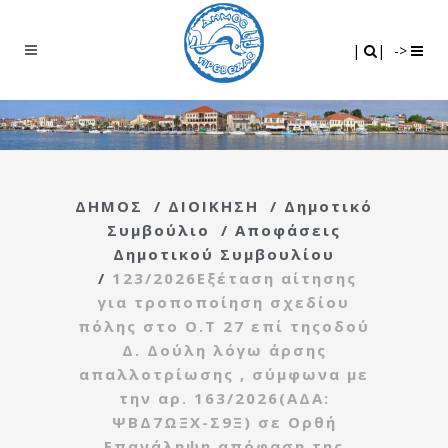
Search
|
|
|
|
->
ΔΗΜΟΣ
/
ΔΙΟΙΚΗΣΗ
/
Δημοτικό
Συμβούλιο
/
Αποφάσεις
Δημοτικού Συμβουλίου
/
123/2026Εξέταση αίτησης
για τροποποίηση σχεδίου
πόλης στο Ο.Τ 27 επί τηςοδού
Δ. Δούλη λόγω άρσης
απαλλοτρίωσης , σύμφωνα με
την αρ. 163/2026(ΑΔΑ:
ΨΒΔ7ΩΞΧ-Σ9Ξ) σε Ορθή
Επανάληψη απόφαση της