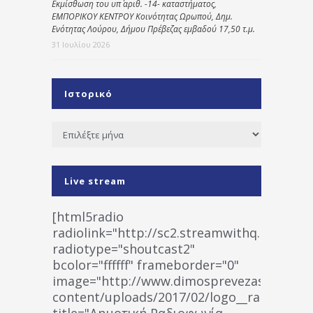
Εκμίσθωση του υπ΄ αριθ. -14- καταστήματος,
ΕΜΠΟΡΙΚΟΥ ΚΕΝΤΡΟΥ Κοινότητας Ωρωπού, Δημ.
Ενότητας Λούρου, Δήμου Πρέβεζας εμβαδού 17,50 τ.μ.
31 Ιουλίου 2026
Ιστορικό
Ιστορικό
Live stream
[html5radio
radiolink="http://sc2.streamwithq.com:802
radiotype="shoutcast2"
bcolor="ffffff" frameborder="0"
image="http://www.dimosprevezas.gr/wp-
content/uploads/2017/02/logo__radiofonias
title="Δημοτική Ραδιοφωνία