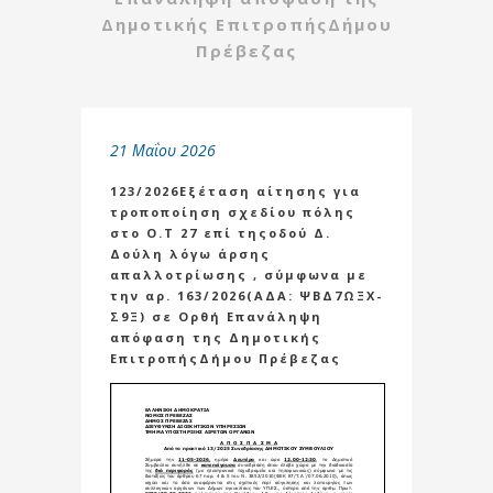
Δημοτικής ΕπιτροπήςΔήμου
Πρέβεζας
21 Μαΐου 2026
123/2026Εξέταση αίτησης για
τροποποίηση σχεδίου πόλης
στο Ο.Τ 27 επί τηςοδού Δ.
Δούλη λόγω άρσης
απαλλοτρίωσης , σύμφωνα με
την αρ. 163/2026(ΑΔΑ: ΨΒΔ7ΩΞΧ-
Σ9Ξ) σε Ορθή Επανάληψη
απόφαση της Δημοτικής
ΕπιτροπήςΔήμου Πρέβεζας