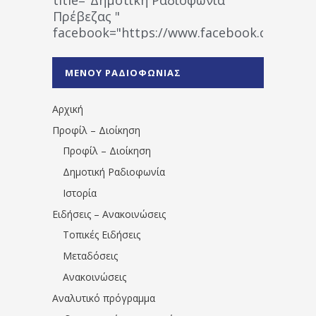
Πρέβεζας "
facebook="https://www.facebook.co
%CE%A1%CE%B1%CE%B4%CE%B9%CE%BF%
%CE%A0%CF%81%CE%AD%CE%B2%CE%B5%
ΜΕΝΟΥ ΡΑΔΙΟΦΩΝΙΑΣ
1531194763766854/" artist="" ]
Αρχική
Προφίλ – Διοίκηση
Προφίλ – Διοίκηση
Δημοτική Ραδιοφωνία
Ιστορία
Ειδήσεις – Ανακοινώσεις
Τοπικές Ειδήσεις
Μεταδόσεις
Ανακοινώσεις
Αναλυτικό πρόγραμμα