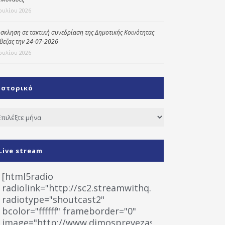
Ιουλίου 2026
σκληση σε τακτική συνεδρίαση της Δημοτικής Κοινότητας
βεζας την 24-07-2026
Ιουλίου 2026
Ιστορικό
τορικό
Live stream
[html5radio
radiolink="http://sc2.streamwithq.com:8028/stream
radiotype="shoutcast2"
bcolor="ffffff" frameborder="0"
image="http://www.dimosprevezas.gr/wp-