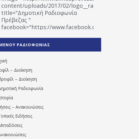
content/uploads/2017/02/logo__radiofonias.jpg"
title="Δημοτική Ραδιοφωνία
Πρέβεζας "
facebook="https://www.facebook.com/%CE%9
%CE%A1%CE%B1%CE%B4%CE%B9%CE%BF%CF%86
%CE%A0%CF%81%CE%AD%CE%B2%CE%B5%CE%B6%
ΜΕΝΟΥ ΡΑΔΙΟΦΩΝΙΑΣ
1531194763766854/" artist="" ]
χική
οφίλ – Διοίκηση
Προφίλ – Διοίκηση
Δημοτική Ραδιοφωνία
Ιστορία
δήσεις – Ανακοινώσεις
Τοπικές Ειδήσεις
Μεταδόσεις
Ανακοινώσεις