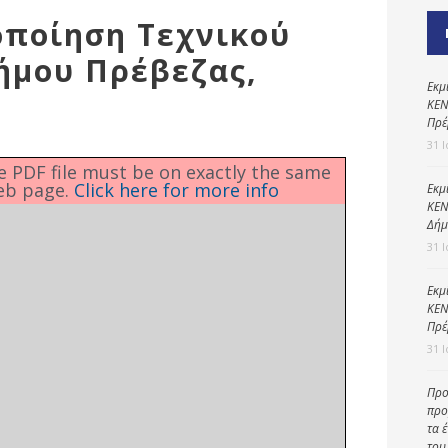
Καθαριότητα και
οποίηση Τεχνικού
περιβάλλον
ήμου Πρέβεζας,
Δημοτική
αστυνομία
Εκμ
ΚΕΝ
Γραφείο εσόδων
Πρέ
31 
Παιδικοί σταθμοί
he PDF file must be on exactly the same
eb page.
Click here for more info
Πολιτική
Εκμ
ΚΕΝ
προστασία
Δήμ
31 
Εκμ
ΚΕΝ
Πρέ
31 
Προ
προ
τα 
του