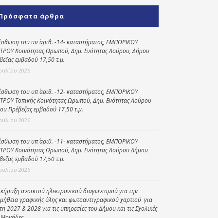
Κοινωνικό
Πρόσφατα άρθρα
παντοπωλείο
Kοινωνικό
ίσθωση του υπ΄ αριθ. -14- καταστήματος, ΕΜΠΟΡΙΚΟΥ
φαρμακείο
ΤΡΟΥ Κοινότητας Ωρωπού, Δημ. Ενότητας Λούρου, Δήμου
βεζας εμβαδού 17,50 τ.μ.
Πρόγραμμα
Ιουλίου 2026
“Βοήθεια στο σπίτι”
ίσθωση του υπ΄ αριθ. -12- καταστήματος, ΕΜΠΟΡΙΚΟΥ
Κέντρο Ημερήσιας
ΤΡΟΥ Τοπικής Κοινότητας Ωρωπού, Δημ. Ενότητας Λούρου
Φροντίδας
ου Πρέβεζας εμβαδού 17,50 τ.μ.
Ηλικιωμένων
Ιουλίου 2026
(Κ.Η.Φ.Η.) Πρέβεζας
ίσθωση του υπ΄ αριθ. -11- καταστήματος, ΕΜΠΟΡΙΚΟΥ
ΤΡΟΥ Κοινότητας Ωρωπού, Δημ. Ενότητας Λούρου Δήμου
βεζας εμβαδού 17,50 τ.μ.
Ιουλίου 2026
κήρυξη ανοικτού ηλεκτρονικού διαγωνισμού για την
μήθεια γραφικής ύλης και φωτοαντιγραφικού χαρτιού για
έτη 2027 & 2028 για τις υπηρεσίες του Δήμου και τις Σχολικές
 Μονάδες