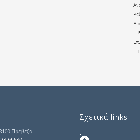
Αν
Ρα
Δι
Επ
Σχετικά links
.
48100 Πρέβεζα
823-60640