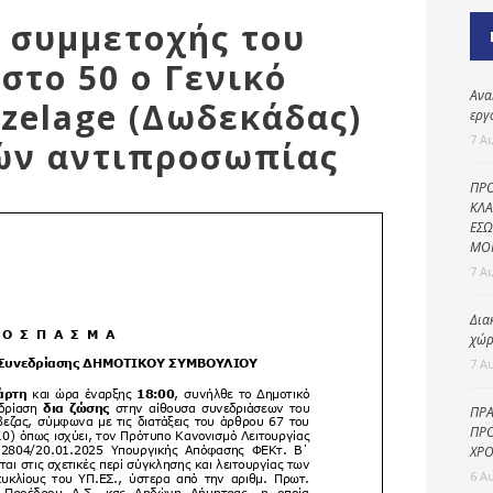
Καθαριότητα και
 συμμετοχής του
περιβάλλον
στο 50 ο Γενικό
Δημοτική
αστυνομία
Ανα
zelage (Δωδεκάδας)
εργ
Γραφείο εσόδων
7 Α
λών αντιπροσωπίας
Παιδικοί σταθμοί
ΠΡΟ
Πολιτική
ΚΛΑ
ΕΣΩ
προστασία
ΜΟ
7 Α
Δια
χώρ
7 Α
ΠΡΑ
ΠΡΟ
ΧΡΟ
6 Α