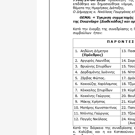
Δημοτική
Βιβλιοθήκη
Δίκτυο
Εθελοντισμο
Δήμου Πρέβε
Κέντρο δια β
Μάθησης