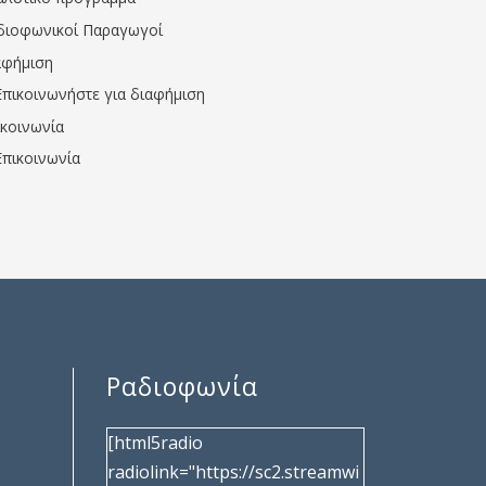
διοφωνικοί Παραγωγοί
αφήμιση
Επικοινωνήστε για διαφήμιση
ικοινωνία
Επικοινωνία
Ραδιοφωνία
[html5radio
radiolink="https://sc2.streamwi