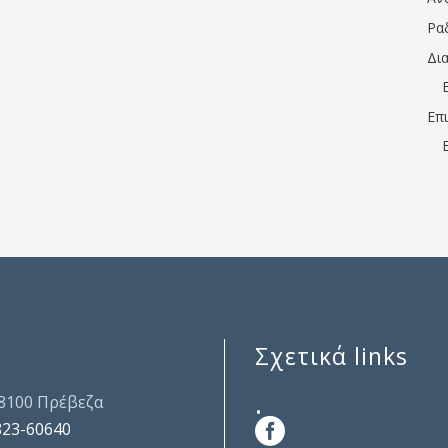
Ρα
Δι
Επ
Σχετικά links
.
48100 Πρέβεζα
823-60640