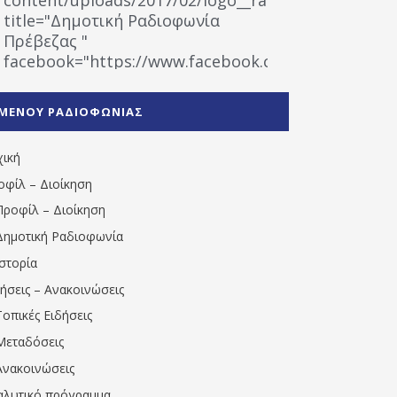
title="Δημοτική Ραδιοφωνία
Πρέβεζας "
facebook="https://www.facebook.com/%CE%9
%CE%A1%CE%B1%CE%B4%CE%B9%CE%BF%CF%86
%CE%A0%CF%81%CE%AD%CE%B2%CE%B5%CE%B6%
ΜΕΝΟΥ ΡΑΔΙΟΦΩΝΙΑΣ
1531194763766854/" artist="" ]
χική
οφίλ – Διοίκηση
Προφίλ – Διοίκηση
Δημοτική Ραδιοφωνία
Ιστορία
δήσεις – Ανακοινώσεις
Τοπικές Ειδήσεις
Μεταδόσεις
Ανακοινώσεις
αλυτικό πρόγραμμα