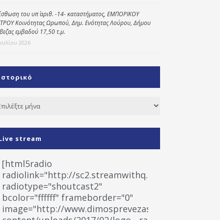
ίσθωση του υπ΄ αριθ. -14- καταστήματος, ΕΜΠΟΡΙΚΟΥ
ΤΡΟΥ Κοινότητας Ωρωπού, Δημ. Ενότητας Λούρου, Δήμου
βεζας εμβαδού 17,50 τ.μ.
Ιουλίου 2026
Ιστορικό
τορικό
Live stream
[html5radio
radiolink="http://sc2.streamwithq.com:8028/stream
radiotype="shoutcast2"
bcolor="ffffff" frameborder="0"
image="http://www.dimosprevezas.gr/wp-
content/uploads/2017/02/logo__radiofonias.jpg"