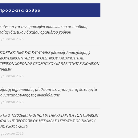
Κοινωνικό
Πρόσφατα άρθρα
παντοπωλείο
Kοινωνικό
κοίνωση για την πρόσληψη προσωπικού με σύμβαση
φαρμακείο
ασίας ιδιωτικού δικαίου ορισμένου χρόνου
υγούστου 2026
Πρόγραμμα
“Βοήθεια στο σπίτι”
ΣΩΡΙΝΟΣ ΠΙΝΑΚΑΣ ΚΑΤΑΤΑΞΗΣ (Μερικής Απασχόλησης)
ΔΟΥ/ΕΙΔΙΚΟΤΗΤΑΣ: ΥΕ ΠΡΟΣΩΠΙΚΟΥ ΚΑΘΑΡΙΟΤΗΤΑΣ
Κέντρο Ημερήσιας
ΤΕΡΙΚΩΝ ΧΩΡΩΝ/ΥΕ ΠΡΟΣΩΠΙΚΟΥ ΚΑΘΑΡΙΟΤΗΤΑΣ ΣΧΟΛΙΚΩΝ
Φροντίδας
ΝΑΔΩΝ
Ηλικιωμένων
υγούστου 2026
(Κ.Η.Φ.Η.) Πρέβεζας
κήρυξη δημοπρασίας μίσθωσης ακινήτου για τη λειτουργία
ου μεταφόρτωσης της ανακύκλωσης
υγούστου 2026
ΚΤΙΚΟ 1/2026ΕΠΙΤΡΟΠΗΣ ΓΙΑ ΤΗΝ ΚΑΤΑΡΤΙΣΗ ΤΩΝ ΠΙΝΑΚΩΝ
ΣΛΗΨΗΣ ΠΡΟΣΩΠΙΚΟΥ ΜΕΣΥΜΒΑΣΗ ΕΡΓΑΣΙΑΣ ΟΡΙΣΜΕΝΟΥ
ΝΟΥ ΣΟΧ 1/2026
υγούστου 2026