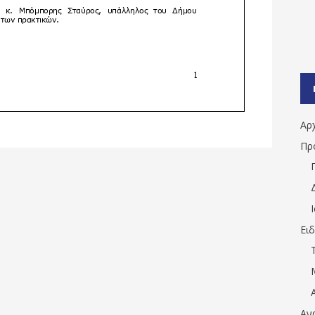
Αρ
Πρ
Ει
Αν