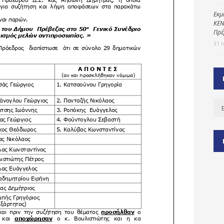
Εκμ
ΚΕΝ
Πρέ
ύ
31 
ζας
ίου
Ισ