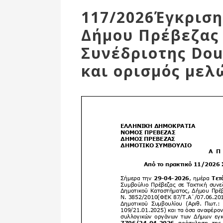
Επιτροπή
117/2026Έγκριση
Δημοτικές
Δήμου Πρέβεζας 
Ενότητες
Συνέδριοτης Dou
και ορισμός με
Αθλητικές
Υποδομές
Αθλητικές
Εκδηλώσεις