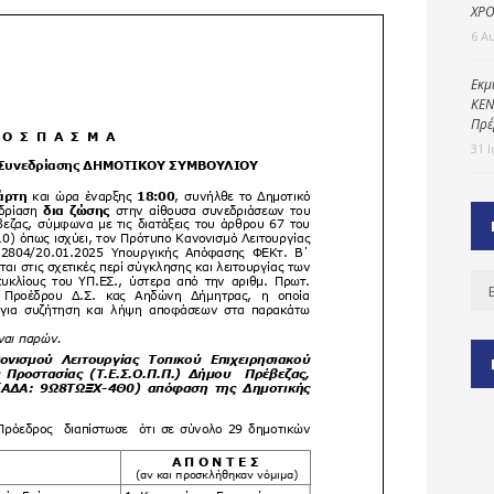
ΧΡΟ
6 Α
ύ
Εκμ
ΚΕΝ
ζας
Πρέ
ίου
31 
Ισ