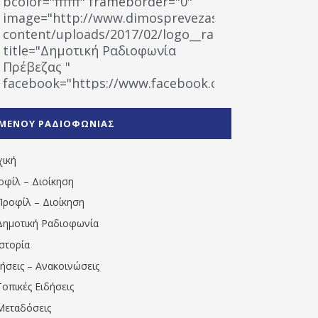
bcolor="ffffff" frameborder="0"
image="http://www.dimosprevezas.gr/wp-
content/uploads/2017/02/logo__radiofonias.jpg"
title="Δημοτική Ραδιοφωνία
Πρέβεζας "
facebook="https://www.facebook.com/%CE%9
%CE%A1%CE%B1%CE%B4%CE%B9%CE%BF%CF%86
%CE%A0%CF%81%CE%AD%CE%B2%CE%B5%CE%B6%
ΜΕΝΟΥ ΡΑΔΙΟΦΩΝΙΑΣ
1531194763766854/" artist="" ]
χική
οφίλ – Διοίκηση
Προφίλ – Διοίκηση
Δημοτική Ραδιοφωνία
Ιστορία
δήσεις – Ανακοινώσεις
Τοπικές Ειδήσεις
Μεταδόσεις