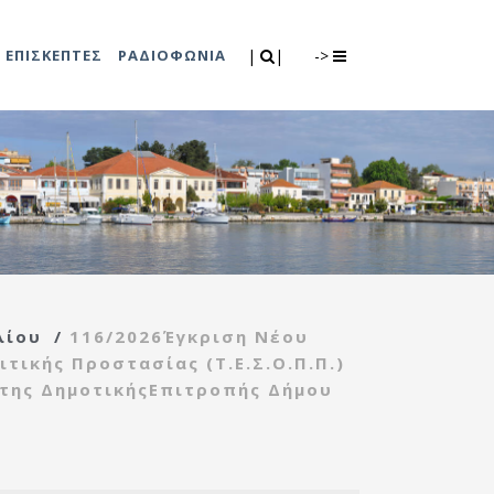
Search
|
|
ΕΠΙΣΚΕΠΤΕΣ
ΡΑΔΙΟΦΩΝΙΑ
|
|
->
0
λιτισμού
Τμήμα Πρόνοιας
7
ικές εκδηλώσεις
Κέντρο
συμβουλευτικής
υποστήριξης
λίου
/
116/2026Έγκριση Νέου
γυναικών
ικής Προστασίας (Τ.Ε.Σ.Ο.Π.Π.)
Κέντρο ανοιχτής
 της ΔημοτικήςΕπιτροπής Δήμου
προστασίας
ηλικιωμένων
(Κ.Α.Π.Η.)
Κέντρο κοινότητας