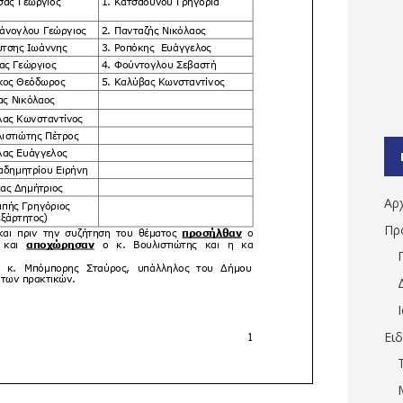
Αρ
Πρ
Ει