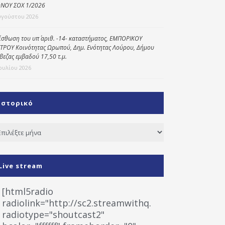
ΝΟΥ ΣΟΧ 1/2026
υγούστου 2026
ίσθωση του υπ΄ αριθ. -14- καταστήματος, ΕΜΠΟΡΙΚΟΥ
ΤΡΟΥ Κοινότητας Ωρωπού, Δημ. Ενότητας Λούρου, Δήμου
βεζας εμβαδού 17,50 τ.μ.
Ιουλίου 2026
Ιστορικό
τορικό
Live stream
[html5radio
radiolink="http://sc2.streamwithq.com:8028/stream
radiotype="shoutcast2"