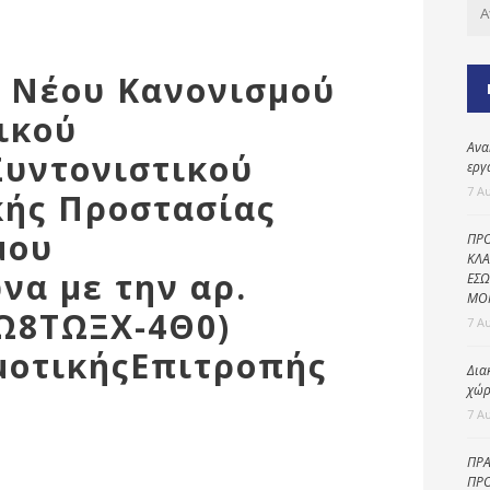
Καθαριότητα και
περιβάλλον
Δημοτική
η Νέου Κανονισμού
αστυνομία
ικού
Γραφείο εσόδων
Ανα
Συντονιστικού
Παιδικοί σταθμοί
εργ
7 Α
κής Προστασίας
Πολιτική
προστασία
μου
ΠΡΟ
ΚΛΑ
α με την αρ.
ΕΣΩ
ΜΟ
9Ω8ΤΩΞΧ-4Θ0)
7 Α
μοτικήςΕπιτροπής
Δια
χώρ
7 Α
ΠΡΑ
ΠΡΟ