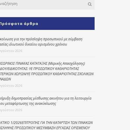
Κοινωνικό
παντοπωλείο
Πρόσφατα άρθρα
Kοινωνικό
φαρμακείο
κοίνωση για την πρόσληψη προσωπικού με σύμβαση
Πρόγραμμα
ασίας ιδιωτικού δικαίου ορισμένου χρόνου
“Βοήθεια στο σπίτι”
υγούστου 2026
Κέντρο Ημερήσιας
Φροντίδας
ΣΩΡΙΝΟΣ ΠΙΝΑΚΑΣ ΚΑΤΑΤΑΞΗΣ (Μερικής Απασχόλησης)
Ηλικιωμένων
ΔΟΥ/ΕΙΔΙΚΟΤΗΤΑΣ: ΥΕ ΠΡΟΣΩΠΙΚΟΥ ΚΑΘΑΡΙΟΤΗΤΑΣ
(Κ.Η.Φ.Η.) Πρέβεζας
ΤΕΡΙΚΩΝ ΧΩΡΩΝ/ΥΕ ΠΡΟΣΩΠΙΚΟΥ ΚΑΘΑΡΙΟΤΗΤΑΣ ΣΧΟΛΙΚΩΝ
ΝΑΔΩΝ
υγούστου 2026
κήρυξη δημοπρασίας μίσθωσης ακινήτου για τη λειτουργία
ου μεταφόρτωσης της ανακύκλωσης
υγούστου 2026
ΚΤΙΚΟ 1/2026ΕΠΙΤΡΟΠΗΣ ΓΙΑ ΤΗΝ ΚΑΤΑΡΤΙΣΗ ΤΩΝ ΠΙΝΑΚΩΝ
ΣΛΗΨΗΣ ΠΡΟΣΩΠΙΚΟΥ ΜΕΣΥΜΒΑΣΗ ΕΡΓΑΣΙΑΣ ΟΡΙΣΜΕΝΟΥ