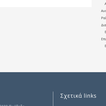
Αν
Ρα
Δι
Επ
Σχετικά links