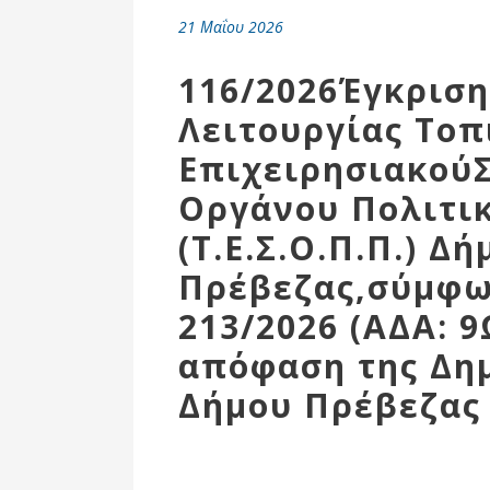
Επιτροπή
21 Μαΐου 2026
Δημοτικές
Ενότητες
116/2026Έγκρισ
Λειτουργίας Τοπ
Επιχειρησιακού
Οργάνου Πολιτι
(Τ.Ε.Σ.Ο.Π.Π.) Δή
Πρέβεζας,σύμφων
213/2026 (ΑΔΑ: 
απόφαση της Δη
Αθλητικές
Υποδομές
Δήμου Πρέβεζας
Αθλητικές
Εκδηλώσεις