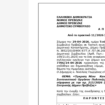
Δημοτική
Βιβλιοθήκη
Δίκτυο
Εθελοντισμο
Δήμου Πρέβε
Κέντρο δια β
Μάθησης