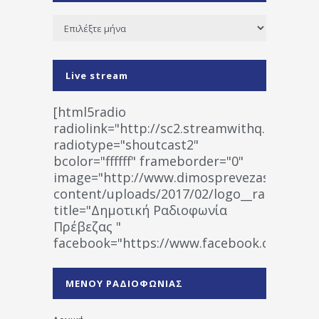
Ιστορικό
Live stream
[html5radio
radiolink="http://sc2.streamwithq.com:802
radiotype="shoutcast2"
bcolor="ffffff" frameborder="0"
image="http://www.dimosprevezas.gr/wp-
content/uploads/2017/02/logo__radiofonias
title="Δημοτική Ραδιοφωνία
Πρέβεζας "
facebook="https://www.facebook.co
%CE%A1%CE%B1%CE%B4%CE%B9%CE%BF%
%CE%A0%CF%81%CE%AD%CE%B2%CE%B5%
ΜΕΝΟΥ ΡΑΔΙΟΦΩΝΙΑΣ
1531194763766854/" artist="" ]