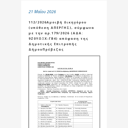
21 Μαΐου 2026
112/2026Αμοιβή δικηγόρου
(υπόθεση ΑΠΕΡΓΗΣ), σύμφωνα
με την αρ.179/2026 (ΑΔΑ:
9Ζ0ΥΩΞΧ-ΓΒ4) απόφαση της
Δημοτικής Επιτροπής
ΔήμουΠρέβεζας