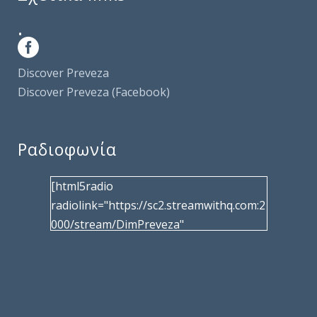
.
Discover Preveza
Discover Preveza (Facebook)
Ραδιοφωνία
[html5radio
radiolink="https://sc2.streamwithq.com:2
000/stream/DimPreveza"
radiotype="shoutcast2" bcolor="40566d"
frameborder="0" image="/wp-
content/uploads/2017/02/logo__radiofo
nias.jpg" title="Δημοτική Ραδιοφωνία