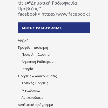
title="Δημοτική Ραδιοφωνία
Πρέβεζας "
facebook="https://www.facebook.co
%CE%A1%CE%B1%CE%B4%CE%B9%CE%BF%
%CE%A0%CF%81%CE%AD%CE%B2%CE%B5%
ΜΕΝΟΥ ΡΑΔΙΟΦΩΝΙΑΣ
1531194763766854/" artist="" ]
Αρχική
Προφίλ – Διοίκηση
Προφίλ – Διοίκηση
Δημοτική Ραδιοφωνία
Ιστορία
Ειδήσεις – Ανακοινώσεις
Τοπικές Ειδήσεις
Μεταδόσεις
Ανακοινώσεις
Αναλυτικό πρόγραμμα