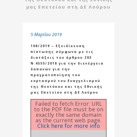
μας Επετείου στη ΔΕ Λούρου
5 Μαρτίου 2019
108/2019 – Εξειδίκευση
πίστωσης σύμφωνα με τις
διατάξεις του άρθρου 203
Ν.4555/2018 για την διενέργεια
δαπανών για την
πραγματοποίηση του
εορτασμού του Ευαγγελισμού
της Θεοτόκου και της Εθνικής
μας Επετείου στη ΔΕ Λούρου
Failed to fetch Error: URL
to the PDF file must be on
exactly the same domain
as the current web page.
Click here for more info