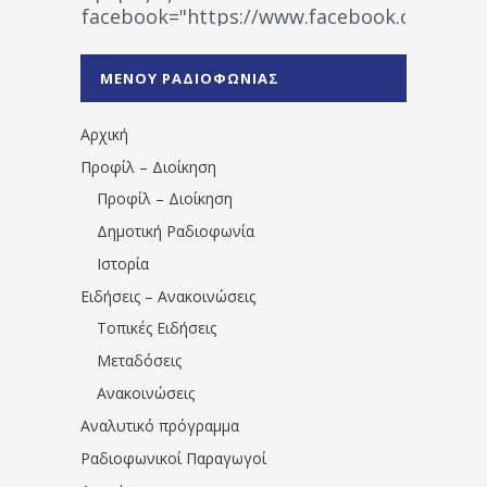
facebook="https://www.facebook.co
%CE%A1%CE%B1%CE%B4%CE%B9%CE%BF%
%CE%A0%CF%81%CE%AD%CE%B2%CE%B5%
ΜΕΝΟΥ ΡΑΔΙΟΦΩΝΙΑΣ
1531194763766854/" artist="" ]
Αρχική
Προφίλ – Διοίκηση
Προφίλ – Διοίκηση
Δημοτική Ραδιοφωνία
Ιστορία
Ειδήσεις – Ανακοινώσεις
Τοπικές Ειδήσεις
Μεταδόσεις
Ανακοινώσεις
Αναλυτικό πρόγραμμα
Ραδιοφωνικοί Παραγωγοί