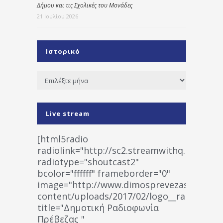
Δήμου και τις Σχολικές του Μονάδες
21 Ιουλίου 2026
Ιστορικό
Ιστορικό
Live stream
[html5radio
radiolink="http://sc2.streamwithq.com:802
radiotype="shoutcast2"
bcolor="ffffff" frameborder="0"
image="http://www.dimosprevezas.gr/wp-
content/uploads/2017/02/logo__radiofonias
title="Δημοτική Ραδιοφωνία
Πρέβεζας "