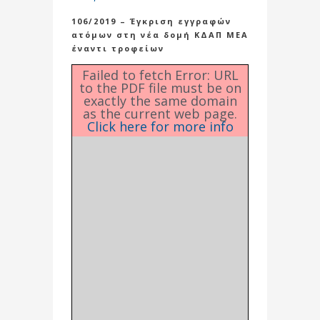
106/2019 – Έγκριση εγγραφών
ατόμων στη νέα δομή ΚΔΑΠ ΜΕΑ
έναντι τροφείων
Failed to fetch Error: URL
to the PDF file must be on
exactly the same domain
as the current web page.
Click here for more info