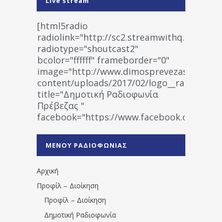
Live stream
[html5radio
radiolink="http://sc2.streamwithq.com:802
radiotype="shoutcast2"
bcolor="ffffff" frameborder="0"
image="http://www.dimosprevezas.gr/wp-
content/uploads/2017/02/logo__radiofonias
title="Δημοτική Ραδιοφωνία
Πρέβεζας "
facebook="https://www.facebook.co
%CE%A1%CE%B1%CE%B4%CE%B9%CE%BF%
%CE%A0%CF%81%CE%AD%CE%B2%CE%B5%
ΜΕΝΟΥ ΡΑΔΙΟΦΩΝΙΑΣ
1531194763766854/" artist="" ]
Αρχική
Προφίλ – Διοίκηση
Προφίλ – Διοίκηση
Δημοτική Ραδιοφωνία