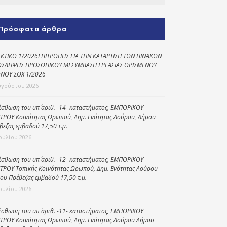
Κοινωνικό
παντοπωλείο
Πρόσφατα άρθρα
Kοινωνικό
φαρμακείο
ΚΤΙΚΟ 1/2026ΕΠΙΤΡΟΠΗΣ ΓΙΑ ΤΗΝ ΚΑΤΑΡΤΙΣΗ ΤΩΝ ΠΙΝΑΚΩΝ
ΣΛΗΨΗΣ ΠΡΟΣΩΠΙΚΟΥ ΜΕΣΥΜΒΑΣΗ ΕΡΓΑΣΙΑΣ ΟΡΙΣΜΕΝΟΥ
Πρόγραμμα
ΝΟΥ ΣΟΧ 1/2026
“Βοήθεια στο σπίτι”
υγούστου 2026
Κέντρο Ημερήσιας
ίσθωση του υπ΄ αριθ. -14- καταστήματος, ΕΜΠΟΡΙΚΟΥ
Φροντίδας
ΤΡΟΥ Κοινότητας Ωρωπού, Δημ. Ενότητας Λούρου, Δήμου
Ηλικιωμένων
βεζας εμβαδού 17,50 τ.μ.
(Κ.Η.Φ.Η.) Πρέβεζας
Ιουλίου 2026
ίσθωση του υπ΄ αριθ. -12- καταστήματος, ΕΜΠΟΡΙΚΟΥ
ΤΡΟΥ Τοπικής Κοινότητας Ωρωπού, Δημ. Ενότητας Λούρου
ου Πρέβεζας εμβαδού 17,50 τ.μ.
Ιουλίου 2026
ίσθωση του υπ΄ αριθ. -11- καταστήματος, ΕΜΠΟΡΙΚΟΥ
ΤΡΟΥ Κοινότητας Ωρωπού, Δημ. Ενότητας Λούρου Δήμου