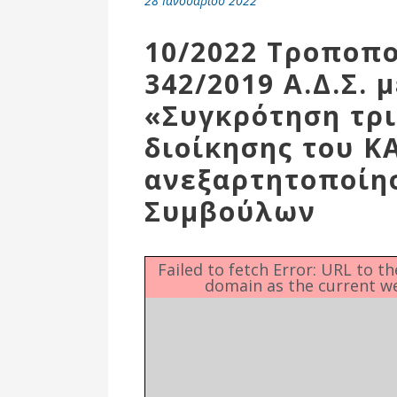
28 Ιανουαρίου 2022
Επιτροπή
Δημοτικές
10/2022 Τροποπο
Ενότητες
342/2019 Α.Δ.Σ. μ
«Συγκρότηση τρ
διοίκησης του Κ
ανεξαρτητοποίη
Συμβούλων
Failed to fetch Error: URL to t
domain as the current w
Αθλητικές
Υποδομές
Αθλητικές
Εκδηλώσεις