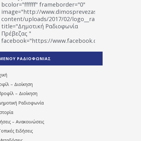
bcolor="ffffff" frameborder="0"
image="http://www.dimosprevezas.gr/wp-
content/uploads/2017/02/logo__radiofonias.jpg"
title="Δημοτική Ραδιοφωνία
Πρέβεζας "
facebook="https://www.facebook.com/%CE%9
%CE%A1%CE%B1%CE%B4%CE%B9%CE%BF%CF%86
%CE%A0%CF%81%CE%AD%CE%B2%CE%B5%CE%B6%
ΜΕΝΟΥ ΡΑΔΙΟΦΩΝΙΑΣ
1531194763766854/" artist="" ]
χική
οφίλ – Διοίκηση
Προφίλ – Διοίκηση
Δημοτική Ραδιοφωνία
Ιστορία
δήσεις – Ανακοινώσεις
Τοπικές Ειδήσεις
Μεταδόσεις