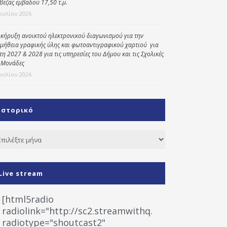
βεζας εμβαδού 17,50 τ.μ.
Ιουλίου 2026
κήρυξη ανοικτού ηλεκτρονικού διαγωνισμού για την
μήθεια γραφικής ύλης και φωτοαντιγραφικού χαρτιού για
έτη 2027 & 2028 για τις υπηρεσίες του Δήμου και τις Σχολικές
 Μονάδες
Ιουλίου 2026
Ιστορικό
τορικό
Live stream
[html5radio
radiolink="http://sc2.streamwithq.com:8028/stream
radiotype="shoutcast2"