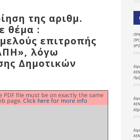
Καθαριότητα και
περιβάλλον
ίηση της αριθμ.
Δημοτική
αστυνομία
ε θέμα :
ΠΡΑ
Γραφείο εσόδων
ιμελούς επιτροπής
ΠΡΟ
ΧΡΟ
Παιδικοί σταθμοί
ΑΠΗ», λόγω
6 Α
Πολιτική
σης Δημοτικών
προστασία
Εκμ
ΚΕΝ
Πρέ
31 
he PDF file must be on exactly the same
Εκμ
eb page.
Click here for more info
ΚΕΝ
Δήμ
31 
Εκμ
ΚΕΝ