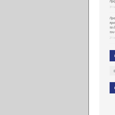
Πρέ
31 
Προ
ύ
προ
ζας
τα 
του
ίου
21 
Ισ