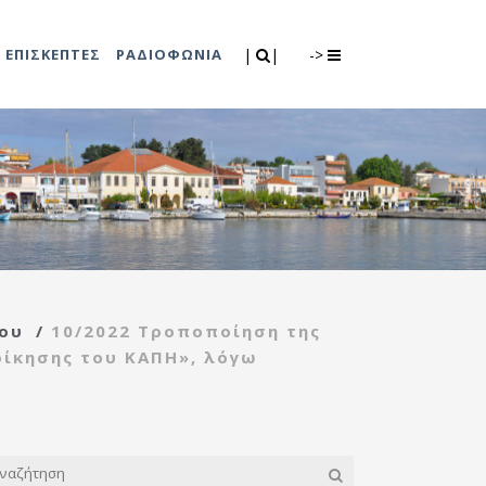
Search
|
|
ΕΠΙΣΚΕΠΤΕΣ
ΡΑΔΙΟΦΩΝΙΑ
|
|
->
0
λιτισμού
Τμήμα Πρόνοιας
7
ικές εκδηλώσεις
Κέντρο
συμβουλευτικής
υποστήριξης
ου
/
10/2022 Τροποποίηση της
γυναικών
ιοίκησης του ΚΑΠΗ», λόγω
Κέντρο ανοιχτής
προστασίας
ηλικιωμένων
(Κ.Α.Π.Η.)
Κέντρο κοινότητας