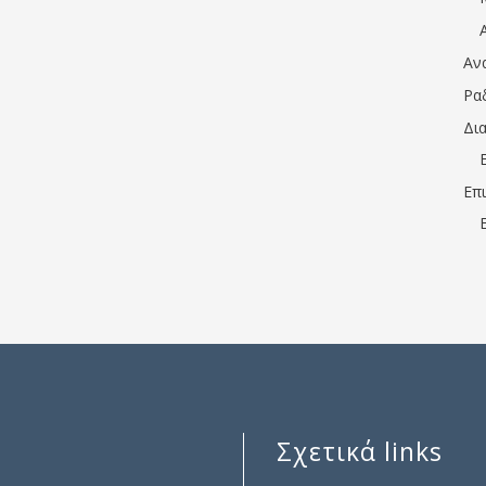
Αν
Ρα
Δι
Επ
Σχετικά links