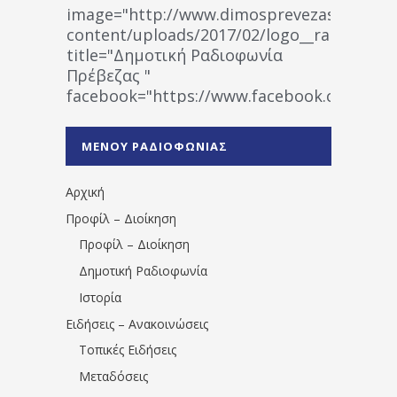
image="http://www.dimosprevezas.gr/wp-
content/uploads/2017/02/logo__radiofonias
title="Δημοτική Ραδιοφωνία
Πρέβεζας "
facebook="https://www.facebook.co
%CE%A1%CE%B1%CE%B4%CE%B9%CE%BF%
%CE%A0%CF%81%CE%AD%CE%B2%CE%B5%
ΜΕΝΟΥ ΡΑΔΙΟΦΩΝΙΑΣ
1531194763766854/" artist="" ]
Αρχική
Προφίλ – Διοίκηση
Προφίλ – Διοίκηση
Δημοτική Ραδιοφωνία
Ιστορία
Ειδήσεις – Ανακοινώσεις
Τοπικές Ειδήσεις
Μεταδόσεις