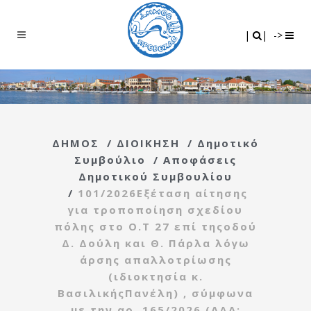
Search
|
|
|
|
->
ΔΗΜΟΣ
/
ΔΙΟΙΚΗΣΗ
/
Δημοτικό
Συμβούλιο
/
Αποφάσεις
Δημοτικού Συμβουλίου
/
101/2026Εξέταση αίτησης
για τροποποίηση σχεδίου
πόλης στο Ο.Τ 27 επί τηςοδού
Δ. Δούλη και Θ. Πάρλα λόγω
άρσης απαλλοτρίωσης
(ιδιοκτησία κ.
ΒασιλικήςΠανέλη) , σύμφωνα
με την αρ. 165/2026 (ΑΔΑ: